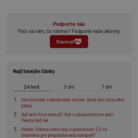
Podporte nás
Páči sa vám, čo robíme? Podporte naše aktivity.
Darovať
Najčítanejšie články
3 dni
7 dní
24 hod
Nový model vzdelávania sestier: pilot bez letového
plánu
Byť anti-Fico nestačí. Byť v zdravotníctve anti-
Penta tiež nie
Koniec Unionu mení boj o poistencov. Čo to
znamená pre prepoisťovaciu kampaň?