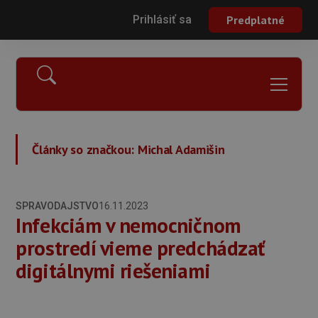
Prihlásiť sa
Predplatné
Články so značkou:
Michal Adamišin
SPRAVODAJSTVO
16.11.2023
Infekciám v nemocničnom
prostredí vieme predchádzať
digitálnymi riešeniami