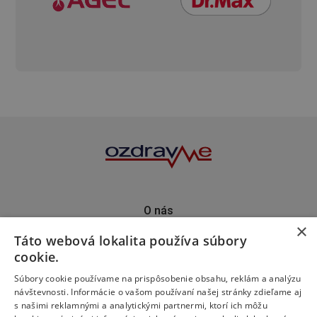
O nás
×
Kontakt
Táto webová lokalita používa súbory
Predplatné
cookie.
Inzercia
Podporte nás
Súbory cookie používame na prispôsobenie obsahu, reklám a analýzu
návštevnosti. Informácie o vašom používaní našej stránky zdieľame aj
s našimi reklamnými a analytickými partnermi, ktorí ich môžu