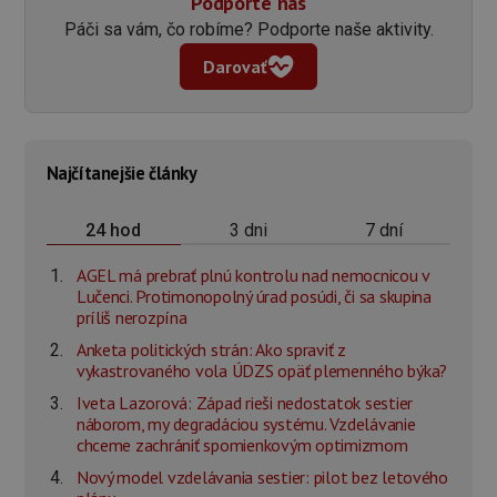
Podporte nás
Páči sa vám, čo robíme? Podporte naše aktivity.
Darovať
Najčítanejšie články
3 dni
7 dní
24 hod
AGEL má prebrať plnú kontrolu nad nemocnicou v
Lučenci. Protimonopolný úrad posúdi, či sa skupina
príliš nerozpína
Anketa politických strán: Ako spraviť z
vykastrovaného vola ÚDZS opäť plemenného býka?
Iveta Lazorová: Západ rieši nedostatok sestier
náborom, my degradáciou systému. Vzdelávanie
chceme zachrániť spomienkovým optimizmom
Nový model vzdelávania sestier: pilot bez letového