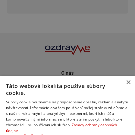
O nás
×
Kontakt
Táto webová lokalita používa súbory
Predplatné
cookie.
Inzercia
Podporte nás
Súbory cookie používame na prispôsobenie obsahu, reklám a analýzu
návštevnosti. Informácie o vašom používaní našej stránky zdieľame aj
s našimi reklamnými a analytickými partnermi, ktorí ich môžu
kombinovať s inými informáciami, ktoré ste im poskytli alebo ktoré
zhromaždili pri používaní ich služieb.
Zásady ochrany osobných
údajov