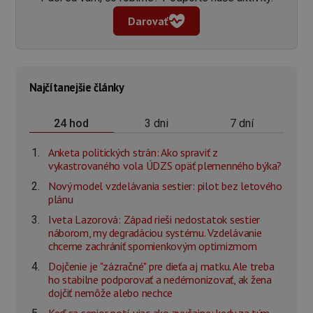
Darovať
Najčítanejšie články
3 dni
7 dní
24 hod
Anketa politických strán: Ako spraviť z
vykastrovaného vola ÚDZS opäť plemenného býka?
Nový model vzdelávania sestier: pilot bez letového
plánu
Iveta Lazorová: Západ rieši nedostatok sestier
náborom, my degradáciou systému. Vzdelávanie
chceme zachrániť spomienkovým optimizmom
Dojčenie je "zázračné" pre dieťa aj matku. Ale treba
ho stabilne podporovať a nedémonizovať, ak žena
dojčiť nemôže alebo nechce
Keď sa senior potí viac ako zvyčajne: kedy za tým