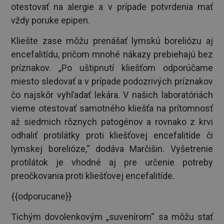
otestovať na alergie a v prípade potvrdenia mať
vždy poruke epipen.
Kliešte zase môžu prenášať lymskú boreliózu aj
encefalitídu, pričom mnohé nákazy prebiehajú bez
príznakov. „Po uštipnutí kliešťom odporúčame
miesto sledovať a v prípade podozrivých príznakov
čo najskôr vyhľadať lekára. V našich laboratóriách
vieme otestovať samotného kliešťa na prítomnosť
až siedmich rôznych patogénov a rovnako z krvi
odhaliť protilátky proti kliešťovej encefalitíde či
lymskej borelióze,“ dodáva Marčišin. Vyšetrenie
protilátok je vhodné aj pre určenie potreby
preočkovania proti kliešťovej encefalitíde.
{{odporucane}}
Tichým dovolenkovým „suvenírom“ sa môžu stať