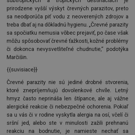
subtropických a tropických destináciách je
prirodzene vyšší výskyt črevných parazitov, preto
sa neodporúča piť vodu z neoverených zdrojov a
treba dbať aj na dôkladnú hygienu. „Črevné parazity
sa spočiatku nemusia vôbec prejaviť, po čase však
môžu spôsobovať črevné ťažkosti, kožné problémy
či dokonca nevysvetliteľné chudnutie,“ podotýka
Marčišin.
{{suvisiace}}
Črevné parazity nie sú jediné drobné stvorenia,
ktoré znepríjemňujú dovolenkové chvíle. Letný
hmyz často neprináša len štípance, ale aj vážne
alergické reakcie či nebezpečné ochorenia. Pokiaľ
sa u vás či v rodine vyskytla alergia na osí, včelí či
sršní jed, alebo ste v minulosti zažili prehnanú
reakciu na bodnutie, je namieste nechať sa