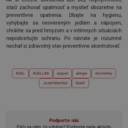
stačí zachovať opatrnosť a myslieť obozretne na
preventívne opatrenia. Dbajte na hygienu,
vyhýbajte sa neovereným jedlám a nápojom,
chráňte sa pred hmyzom a v intímnych situáciách
nepodceňujte ochranu. Po návrate je rozumné
nechať si zdravotný stav preventívne skontrolovať.
AGEL
AGELLAB
epipen
alergie
dovolenky
Jozef Marčišin
kliešť
Podporte nás
Páči sa vám, čo robíme? Podporte naše aktivity.