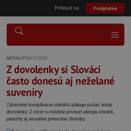
Prihlásiť sa
Predplatné
AKTUALITY
04.07.2025
Z dovolenky si Slováci
často donesú aj neželané
suveníry
Zdravotné komplikácie málokto plánuje počas letnej
dovolenky. Z ciest si môžete priviezť alergie, kliešte,
parazity aj sexuálne prenosné choroby.