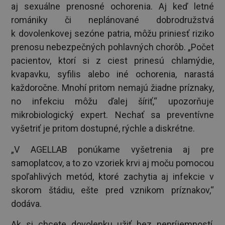
aj sexuálne prenosné ochorenia. Aj keď letné
romániky či neplánované dobrodružstvá
k dovolenkovej sezóne patria, môžu priniesť riziko
prenosu nebezpečných pohlavných chorôb. „Počet
pacientov, ktorí si z ciest prinesú chlamýdie,
kvapavku, syfilis alebo iné ochorenia, narastá
každoročne. Mnohí pritom nemajú žiadne príznaky,
no infekciu môžu ďalej šíriť,“ upozorňuje
mikrobiologický expert. Nechať sa preventívne
vyšetriť je pritom dostupné, rýchle a diskrétne.
„V AGELLAB ponúkame vyšetrenia aj pre
samoplatcov, a to zo vzoriek krvi aj moču pomocou
spoľahlivých metód, ktoré zachytia aj infekcie v
skorom štádiu, ešte pred vznikom príznakov,“
dodáva.
Ak si chcete dovolenku užiť bez nepríjemností,