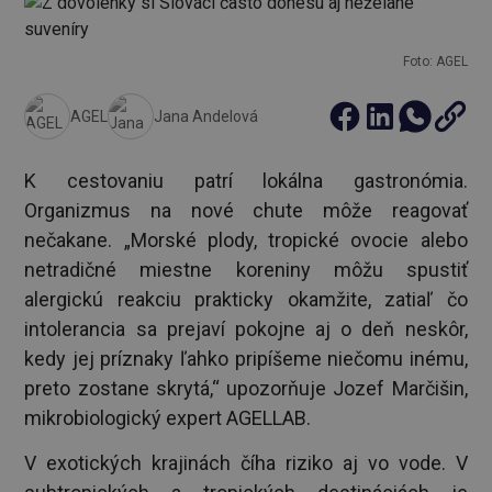
Foto: AGEL
AGEL
Jana Andelová
K cestovaniu patrí lokálna gastronómia.
Organizmus na nové chute môže reagovať
nečakane. „Morské plody, tropické ovocie alebo
netradičné miestne koreniny môžu spustiť
alergickú reakciu prakticky okamžite, zatiaľ čo
intolerancia sa prejaví pokojne aj o deň neskôr,
kedy jej príznaky ľahko pripíšeme niečomu inému,
preto zostane skrytá,“ upozorňuje Jozef Marčišin,
mikrobiologický expert AGELLAB.
V exotických krajinách číha riziko aj vo vode. V