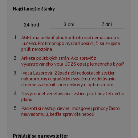
Najčítanejšie články
3 dni
7 dní
24 hod
AGEL má prebrať plnú kontrolu nad nemocnicou v
Lučenci. Protimonopolný úrad posúdi, či sa skupina
príliš nerozpína
Anketa politických strán: Ako spraviť z
vykastrovaného vola ÚDZS opäť plemenného býka?
Iveta Lazorová: Západ rieši nedostatok sestier
náborom, my degradáciou systému. Vzdelávanie
chceme zachrániť spomienkovým optimizmom
Nový model vzdelávania sestier: pilot bez letového
plánu
Pacienti si nástup cievnej mozgovej príhody často
neuvedomujú, keďže spravidla nebolí
Prihlásiť sa na newsletter