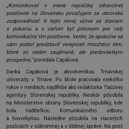
„Komunikovať v mene najväčšej zdravotnej
poisťovne na Slovensku považujem za obrovskú
zodpovednosť. K tejto novej výzve sa staviam
s pokorou a s cieľom byť prínosom pre celý
komunikačný tím poisťovne. Verím, že spoločne sa
nám podarí predstaviť verejnosti množstvo tém,
ktoré sú nielen zaujímavé, ale predovšetkým
prospešné,“
povedala Capáková.
Danka Capáková je absolventkou Trnavskej
univerzity v Trnave. Po škole pracovala niekoľko
rokov v médiách, najdlhšie ako redaktorka Tlačovej
agentúry Slovenskej republiky. Neskôr pôsobila
na Ministerstve obrany Slovenskej republiky, kde
bola riaditeľkou Komunikačného odboru
a hovorkyňou. Následne pôsobila na viacerých
pozíciách v súkromnej a v štátnej správe. Na post