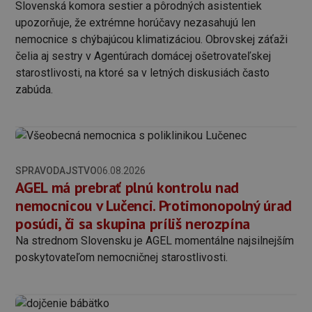
Slovenská komora sestier a pôrodných asistentiek
upozorňuje, že extrémne horúčavy nezasahujú len
nemocnice s chýbajúcou klimatizáciou. Obrovskej záťaži
čelia aj sestry v Agentúrach domácej ošetrovateľskej
starostlivosti, na ktoré sa v letných diskusiách často
zabúda.
SPRAVODAJSTVO
06.08.2026
AGEL má prebrať plnú kontrolu nad
nemocnicou v Lučenci. Protimonopolný úrad
posúdi, či sa skupina príliš nerozpína
Na strednom Slovensku je AGEL momentálne najsilnejším
poskytovateľom nemocničnej starostlivosti.