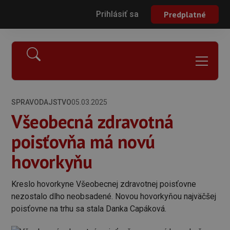
Prihlásiť sa
Predplatné
SPRAVODAJSTVO
05.03.2025
Všeobecná zdravotná
poisťovňa má novú
hovorkyňu
Kreslo hovorkyne Všeobecnej zdravotnej poisťovne
nezostalo dlho neobsadené. Novou hovorkyňou najväčšej
poisťovne na trhu sa stala Danka Capáková.