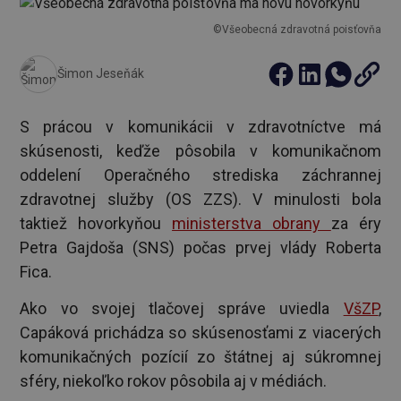
©Všeobecná zdravotná poisťovňa
Šimon Jeseňák
S prácou v komunikácii v zdravotníctve má
skúsenosti, keďže pôsobila v komunikačnom
oddelení Operačného strediska záchrannej
zdravotnej služby (OS ZZS). V minulosti bola
taktiež hovorkyňou
ministerstva obrany
za éry
Petra Gajdoša (SNS) počas prvej vlády Roberta
Fica.
Ako vo svojej tlačovej správe uviedla
VšZP
,
Capáková prichádza so skúsenosťami z viacerých
komunikačných pozícií zo štátnej aj súkromnej
sféry, niekoľko rokov pôsobila aj v médiách.