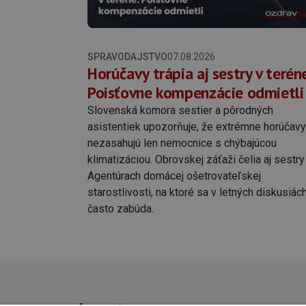
SPRAVODAJSTVO
07.08.2026
Horúčavy trápia aj sestry v teréne
Poisťovne kompenzácie odmietli
Slovenská komora sestier a pôrodných
asistentiek upozorňuje, že extrémne horúčavy
nezasahujú len nemocnice s chýbajúcou
klimatizáciou. Obrovskej záťaži čelia aj sestry
Agentúrach domácej ošetrovateľskej
starostlivosti, na ktoré sa v letných diskusiác
často zabúda.