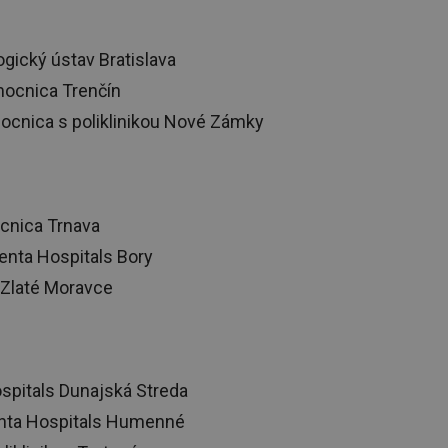
ogický ústav Bratislava
ocnica Trenčín
ocnica s poliklinikou Nové Zámky
cnica Trnava
nta Hospitals Bory
Zlaté Moravce
pitals Dunajská Streda
nta Hospitals Humenné