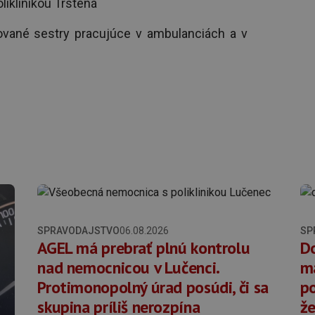
iklinikou Trstená
ované sestry pracujúce v ambulanciách a v
SPRAVODAJSTVO
06.08.2026
SP
AGEL má prebrať plnú kontrolu
Do
nad nemocnicou v Lučenci.
ma
Protimonopolný úrad posúdi, či sa
po
skupina príliš nerozpína
že