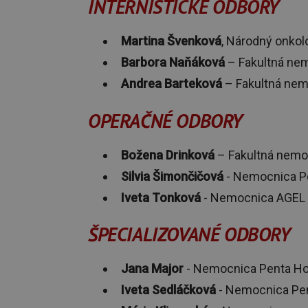
INTERNISTICKÉ ODBORY
Martina Švenková
, Národný onkol
Barbora Naňáková
– Fakultná nem
Andrea Barteková
– Fakultná nem
OPERAČNÉ ODBORY
Božena Drinková
– Fakultná nemo
Silvia Šimončičová
- Nemocnica Pe
Iveta Tonková
- Nemocnica AGEL 
ŠPECIALIZOVANÉ ODBORY
Jana Major
- Nemocnica Penta Hos
Iveta Sedláčková
- Nemocnica Pe