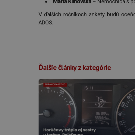
Mária Klinovská
– Nemocnica s pol
V ďalších ročníkoch ankety budú oceň
ADOS.
Ďalšie články z kategórie