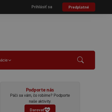
Prihlásiť sa
Predplatné
mácie
Podporte nás
Páči sa vám, čo robíme? Podporte
naše aktivity.
Darovať