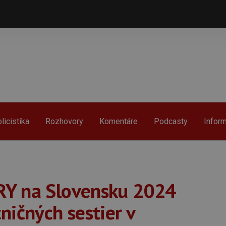
licistika
Rozhovory
Komentáre
Podcasty
Infor
RY na Slovensku 2024
ničných sestier v