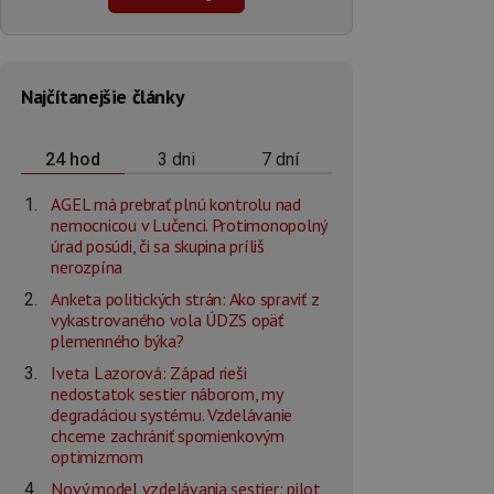
Najčítanejšie články
3 dni
7 dní
24 hod
AGEL má prebrať plnú kontrolu nad
nemocnicou v Lučenci. Protimonopolný
úrad posúdi, či sa skupina príliš
nerozpína
Anketa politických strán: Ako spraviť z
vykastrovaného vola ÚDZS opäť
plemenného býka?
Iveta Lazorová: Západ rieši
nedostatok sestier náborom, my
degradáciou systému. Vzdelávanie
chceme zachrániť spomienkovým
optimizmom
Nový model vzdelávania sestier: pilot