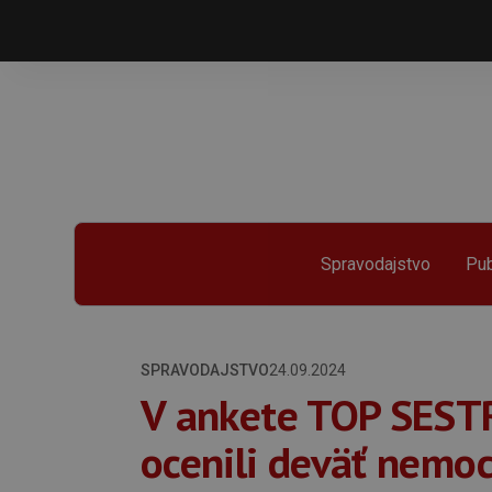
Spravodajstvo
Pub
SPRAVODAJSTVO
24.09.2024
V ankete TOP SEST
ocenili deväť nemoc