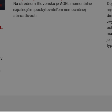
Na strednom Slovensku je AGEL momentálne
Do
najsilnejším poskytovateľom nemocničnej
naj
starostlivosti.
di
zv
.
och
ma
je 
typ
 v
h