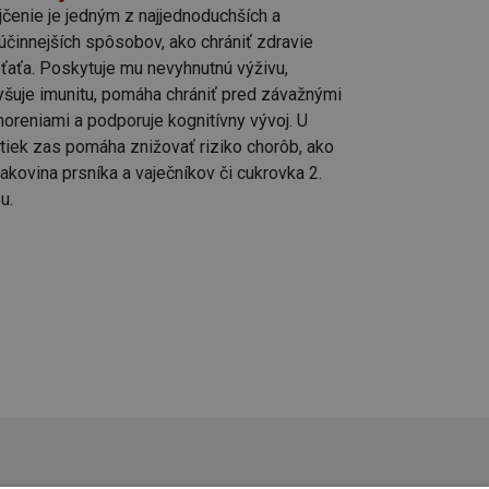
jčenie je jedným z najjednoduchších a
účinnejších spôsobov, ako chrániť zdravie
eťaťa. Poskytuje mu nevyhnutnú výživu,
yšuje imunitu, pomáha chrániť pred závažnými
oreniami a podporuje kognitívny vývoj. U
tiek zas pomáha znižovať riziko chorôb, ako
rakovina prsníka a vaječníkov či cukrovka 2.
u.