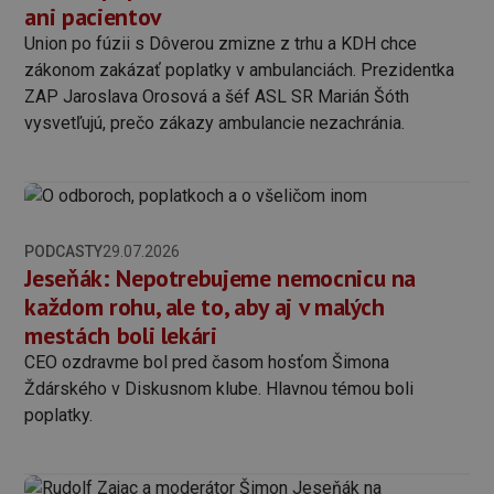
ani pacientov
Union po fúzii s Dôverou zmizne z trhu a KDH chce
zákonom zakázať poplatky v ambulanciách. Prezidentka
ZAP Jaroslava Orosová a šéf ASL SR Marián Šóth
vysvetľujú, prečo zákazy ambulancie nezachránia.
PODCASTY
29.07.2026
Jeseňák: Nepotrebujeme nemocnicu na
každom rohu, ale to, aby aj v malých
mestách boli lekári
CEO ozdravme bol pred časom hosťom Šimona
Ždárského v Diskusnom klube. Hlavnou témou boli
poplatky.