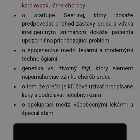
kardiovaskulárne choroby
o startupe Seerlinq, ktorý dokáže
predpovedať príchod zástavy srdca a vďaka
inteligentným snímačom dokáže pacienta
upozorniť na prichádzajúci problém
o spojenectve medzi lekármi a modernými
technológiami
genetika vs. životný štýl, ktorý element
napomáha viac vzniku chorôb srdca
o tom, že prečo je kľúčové užívať predpísané
lieky a dodržiavať liečebný režim
o spolupráci medzi všeobecnými lekármi a
špecialistami