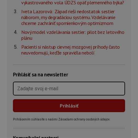
vykastrovaného vola ÚDZS opäť plemenného býka?
Iveta Lazorová: Západ rieši nedostatok sestier
náborom, my degradáciou systému. Vzdelávanie
chceme zachrániť spomienkovým optimizmom
Nový model vzdelávania sestier: pilot bez letového
plánu
Pacienti si nástup cievnej mozgovej príhody často
neuvedomujú, keďže spravidla nebolí
Prihlásiť sa na newsletter
Prihlásením súhlasíte s našimi Zásadami ochrany osobných údajov.
Komunikační partneri