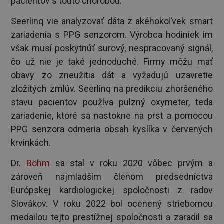
pacientov s touto chorobou.
Seerlinq vie analyzovať dáta z akéhokoľvek smart
zariadenia s PPG senzorom. Výrobca hodiniek im
však musí poskytnúť surový, nespracovaný signál,
čo už nie je také jednoduché. Firmy môžu mať
obavy zo zneužitia dát a vyžadujú uzavretie
zložitých zmlúv. Seerlinq na predikciu zhoršeného
stavu pacientov používa pulzný oxymeter, teda
zariadenie, ktoré sa nastokne na prst a pomocou
PPG senzora odmeria obsah kyslíka v červených
krvinkách.
Dr.
Böhm
sa stal v roku 2020 vôbec prvým a
zároveň najmladším členom predsedníctva
Európskej kardiologickej spoločnosti z radov
Slovákov. V roku 2022 bol ocenený striebornou
medailou tejto prestížnej spoločnosti a zaradil sa