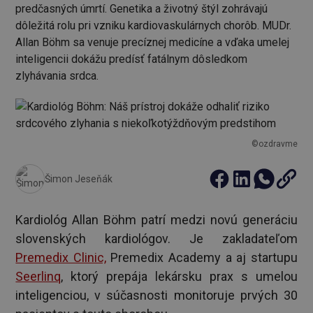
predčasných úmrtí. Genetika a životný štýl zohrávajú
dôležitá rolu pri vzniku kardiovaskulárnych chorôb. MUDr.
Allan Böhm sa venuje precíznej medicíne a vďaka umelej
inteligencii dokážu predísť fatálnym dôsledkom
zlyhávania srdca.
©ozdravme
Šimon Jeseňák
Kardiológ Allan Böhm patrí medzi novú generáciu
slovenských kardiológov. Je zakladateľom
Premedix Clinic,
Premedix Academy a aj startupu
Seerlinq
, ktorý prepája lekársku prax s umelou
inteligenciou, v súčasnosti monitoruje prvých 30