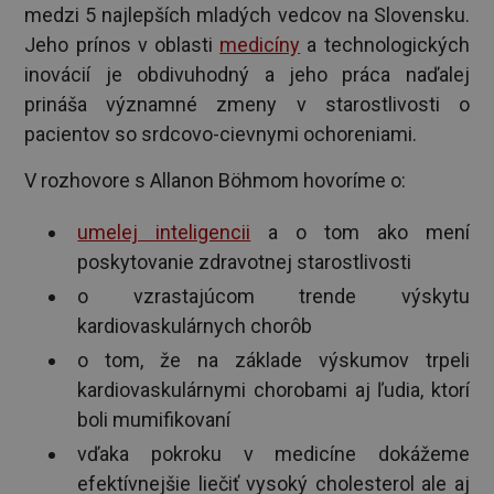
medzi 5 najlepších mladých vedcov na Slovensku.
Jeho prínos v oblasti
medicíny
a technologických
inovácií je obdivuhodný a jeho práca naďalej
prináša významné zmeny v starostlivosti o
pacientov so srdcovo-cievnymi ochoreniami.
V rozhovore s Allanon Böhmom hovoríme o:
umelej inteligencii
a o tom ako mení
poskytovanie zdravotnej starostlivosti
o vzrastajúcom trende výskytu
kardiovaskulárnych chorôb
o tom, že na základe výskumov trpeli
kardiovaskulárnymi chorobami aj ľudia, ktorí
boli mumifikovaní
vďaka pokroku v medicíne dokážeme
efektívnejšie liečiť vysoký cholesterol ale aj