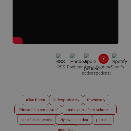
RSS
Podbean
Apple
Youtube
Spotify
podcast
podcast
Allan Böhm
Videopodcasty
Rozhovory
Zdravotná starostlivosť
kardiovaskulárne ochorenia
umelá inteligencia
zlyhávanie srdca
pacienti
medicína