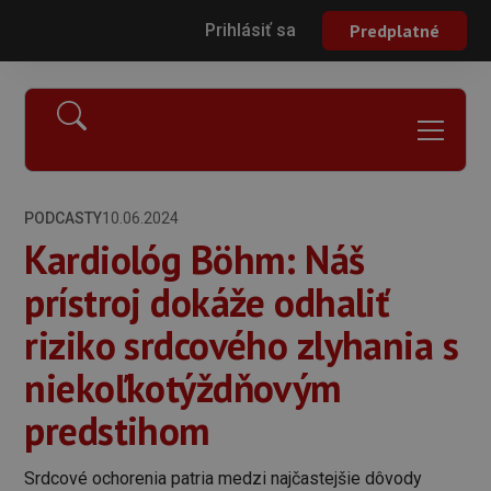
Prihlásiť sa
Predplatné
PODCASTY
10.06.2024
Kardiológ Böhm: Náš
prístroj dokáže odhaliť
riziko srdcového zlyhania s
niekoľkotýždňovým
predstihom
Srdcové ochorenia patria medzi najčastejšie dôvody