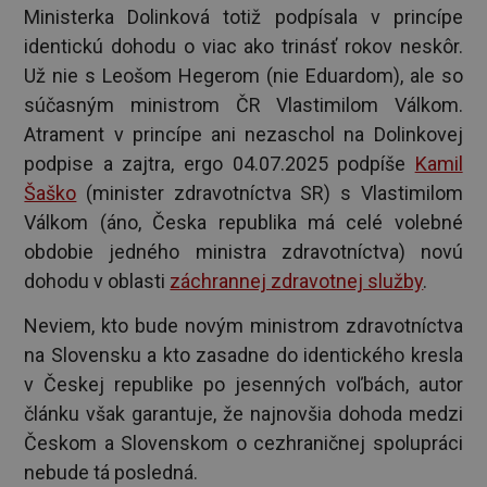
Ministerka Dolinková totiž podpísala v princípe
identickú dohodu o viac ako trinásť rokov neskôr.
Už nie s Leošom Hegerom (nie Eduardom), ale so
súčasným ministrom ČR Vlastimilom Válkom.
Atrament v princípe ani nezaschol na Dolinkovej
podpise a zajtra, ergo 04.07.2025 podpíše
Kamil
Šaško
(minister zdravotníctva SR) s Vlastimilom
Válkom (áno, Česka republika má celé volebné
obdobie jedného ministra zdravotníctva) novú
dohodu v oblasti
záchrannej zdravotnej služby
.
Neviem, kto bude novým ministrom zdravotníctva
na Slovensku a kto zasadne do identického kresla
v Českej republike po jesenných voľbách, autor
článku však garantuje, že najnovšia dohoda medzi
Českom a Slovenskom o cezhraničnej spolupráci
nebude tá posledná.