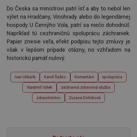
Do Česka sa ministrovi patrí ísť a aby to nebol len
výlet na Hradčany, Vinohrady alebo do legendárnej
hospody U Černýho Vola, patrí sa niečo dohodnúť.
Napríklad tú cezhraničnú spoluprácu záchraniek.
Papier znesie veľa, efekt podpisu tejto zmluvy je
však v lepšom prípade otázny, no vzhľadom na
historickú pamäť nulový.
Ivan Uhliarik
Kamil Šaško
Komentáre
spolupráca
Vlastimil Válek
záchranná zdravotná služba
zdravotníctvo
Zuzana Dolinková