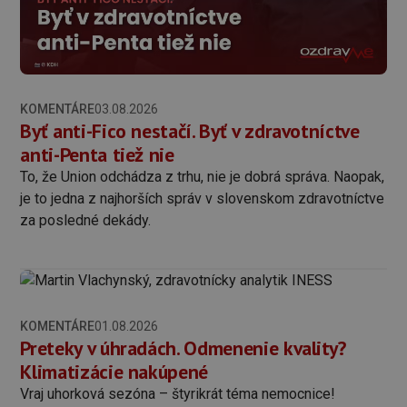
KOMENTÁRE
03.08.2026
Byť anti-Fico nestačí. Byť v zdravotníctve
anti-Penta tiež nie
To, že Union odchádza z trhu, nie je dobrá správa. Naopak,
je to jedna z najhorších správ v slovenskom zdravotníctve
za posledné dekády.
KOMENTÁRE
01.08.2026
Preteky v úhradách. Odmenenie kvality?
Klimatizácie nakúpené
Vraj uhorková sezóna – štyrikrát téma nemocnice!