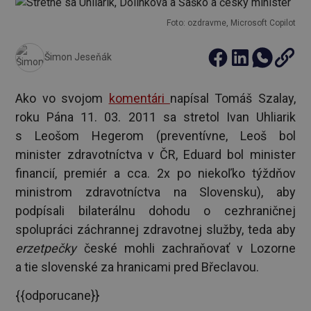
Foto: ozdravme, Microsoft Copilot
Šimon Jeseňák
Ako vo svojom
komentári
napísal Tomáš Szalay,
roku Pána 11. 03. 2011 sa stretol Ivan Uhliarik
s Leošom Hegerom (preventívne, Leoš bol
minister zdravotníctva v ČR, Eduard bol minister
financií, premiér a cca. 2x po niekoľko týždňov
ministrom zdravotníctva na Slovensku), aby
podpísali bilaterálnu dohodu o cezhraničnej
spolupráci záchrannej zdravotnej služby, teda aby
erzetpečky
české mohli zachraňovať v Lozorne
a tie slovenské za hranicami pred Břeclavou.
{{odporucane}}