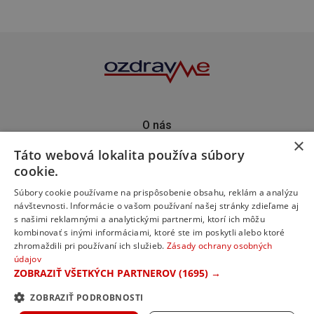
O nás
×
Kontakt
Táto webová lokalita používa súbory
Predplatné
cookie.
Inzercia
Podporte nás
Súbory cookie používame na prispôsobenie obsahu, reklám a analýzu
návštevnosti. Informácie o vašom používaní našej stránky zdieľame aj
s našimi reklamnými a analytickými partnermi, ktorí ich môžu
kombinovať s inými informáciami, ktoré ste im poskytli alebo ktoré
zhromaždili pri používaní ich služieb.
Zásady ochrany osobných
údajov
ZOBRAZIŤ VŠETKÝCH PARTNEROV
(1695) →
ZOBRAZIŤ PODROBNOSTI
© 2023 ozdravme s.r.o. Všetky práva vyhradené.