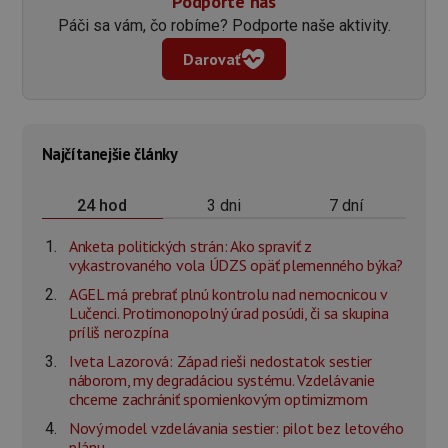
Podporte nás
Páči sa vám, čo robíme? Podporte naše aktivity.
Darovať
Najčítanejšie články
3 dni
7 dní
24 hod
Anketa politických strán: Ako spraviť z
vykastrovaného vola ÚDZS opäť plemenného býka?
AGEL má prebrať plnú kontrolu nad nemocnicou v
Lučenci. Protimonopolný úrad posúdi, či sa skupina
príliš nerozpína
Iveta Lazorová: Západ rieši nedostatok sestier
náborom, my degradáciou systému. Vzdelávanie
chceme zachrániť spomienkovým optimizmom
Nový model vzdelávania sestier: pilot bez letového
plánu