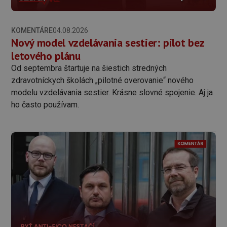
KOMENTÁRE
04.08.2026
Nový model vzdelávania sestier: pilot bez
letového plánu
Od septembra štartuje na šiestich stredných
zdravotníckych školách „pilotné overovanie“ nového
modelu vzdelávania sestier. Krásne slovné spojenie. Aj ja
ho často používam.