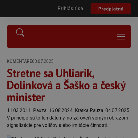
Prihlásiť sa
Predplatné
KOMENTÁRE
03.07.2025
Stretne sa Uhliarik,
Dolinková a Šaško a český
minister
11.03.2011. Pauza. 16.08.2024. Krátka Pauza. 04.07.2025.
V princípe sú to len dátumy, no zároveň verným obrazom
signalizácie pre voličov alebo imitácie činnosti.