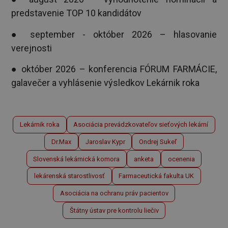
predstavenie TOP 10 kandidátov
● september - október 2026 – hlasovanie
verejnosti
● október 2026 – konferencia FÓRUM FARMÁCIE,
galavečer a vyhlásenie výsledkov Lekárnik roka
Lekárnik roka
Asociácia prevádzkovateľov sieťových lekární
Dr.Max
Jaroslav Kypr
Ondrej Sukeľ
Slovenská lekárnická komora
anketa
ocenenia
lekárenská starostlivosť
Farmaceutická fakulta UK
Asociácia na ochranu práv pacientov
Štátny ústav pre kontrolu liečiv