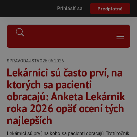
Prihlásiť sa
Predplatné
SPRAVODAJSTVO
25.06.2026
Lekárnici sú často prví, na
ktorých sa pacienti
obracajú: Anketa Lekárnik
roka 2026 opäť ocení tých
najlepších
Lekárnici sú prví, na koho sa pacienti obracajú. Tretí ročník