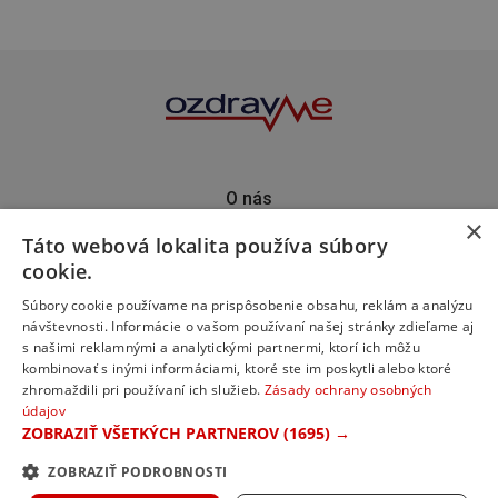
O nás
×
Kontakt
Táto webová lokalita používa súbory
Predplatné
cookie.
Inzercia
Podporte nás
Súbory cookie používame na prispôsobenie obsahu, reklám a analýzu
návštevnosti. Informácie o vašom používaní našej stránky zdieľame aj
s našimi reklamnými a analytickými partnermi, ktorí ich môžu
kombinovať s inými informáciami, ktoré ste im poskytli alebo ktoré
zhromaždili pri používaní ich služieb.
Zásady ochrany osobných
údajov
ZOBRAZIŤ VŠETKÝCH PARTNEROV
(1695) →
ZOBRAZIŤ PODROBNOSTI
© 2023 ozdravme s.r.o. Všetky práva vyhradené.