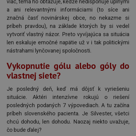
viac, téma ho obťažuje, keďže nedisponuje úplnými
a ani relevantnými informáciami (to síce ani
značná časť novinárskej obce, no nekazme si
príbeh pravdou), na základe ktorých by si vedel
vytvoriť vlastný názor. Preto vyvíjajúca sa situácia
len eskaluje emočné napätie už v i tak politickými
nástrahami lynčovanej spoločnosti.
Vykopnutie gólu alebo góly do
vlastnej siete?
Je posledný deň, keď má dôjsť k vyriešeniu
situácie. Aktéri intenzívne rokujú o riešení
posledných podaných 7 výpovediach. A tu začína
príbeh slovenského pacienta. Je Silvester, všetci
chcú dohodu, len dohodu. Naozaj niekto uvažuje,
čo bude ďalej?