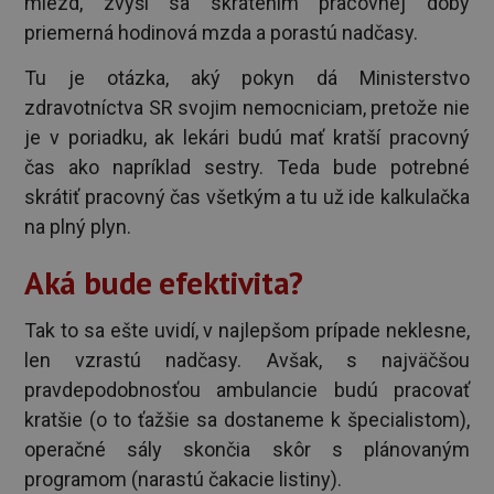
miezd, zvýši sa skrátením pracovnej doby
priemerná hodinová mzda a porastú nadčasy.
Tu je otázka, aký pokyn dá Ministerstvo
zdravotníctva SR svojim nemocniciam, pretože nie
je v poriadku, ak lekári budú mať kratší pracovný
čas ako napríklad sestry. Teda bude potrebné
skrátiť pracovný čas všetkým a tu už ide kalkulačka
na plný plyn.
Aká bude efektivita?
Tak to sa ešte uvidí, v najlepšom prípade neklesne,
len vzrastú nadčasy. Avšak, s najväčšou
pravdepodobnosťou ambulancie budú pracovať
kratšie (o to ťažšie sa dostaneme k špecialistom),
operačné sály skončia skôr s plánovaným
programom (narastú čakacie listiny).