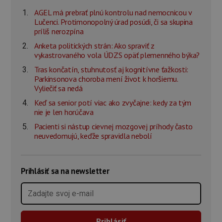
AGEL má prebrať plnú kontrolu nad nemocnicou v
Lučenci. Protimonopolný úrad posúdi, či sa skupina
príliš nerozpína
Anketa politických strán: Ako spraviť z
vykastrovaného vola ÚDZS opäť plemenného býka?
Tras končatín, stuhnutosť aj kognitívne ťažkosti:
Parkinsonova choroba mení život k horšiemu.
Vyliečiť sa nedá
Keď sa senior potí viac ako zvyčajne: kedy za tým
nie je len horúčava
Pacienti si nástup cievnej mozgovej príhody často
neuvedomujú, keďže spravidla nebolí
Prihlásiť sa na newsletter