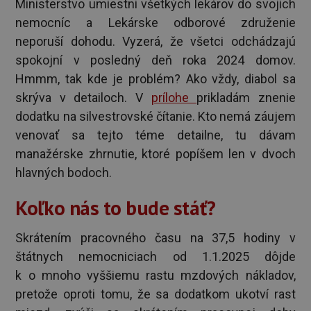
Ministerstvo umiestni všetkých lekárov do svojich
nemocníc a Lekárske odborové združenie
neporuší dohodu. Vyzerá, že všetci odchádzajú
spokojní v posledný deň roka 2024 domov.
Hmmm, tak kde je problém? Ako vždy, diabol sa
skrýva v detailoch. V
prílohe
prikladám znenie
dodatku na silvestrovské čítanie. Kto nemá záujem
venovať sa tejto téme detailne, tu dávam
manažérske zhrnutie, ktoré popíšem len v dvoch
hlavných bodoch.
Koľko nás to bude stáť?
Skrátením pracovného času na 37,5 hodiny v
štátnych nemocniciach od 1.1.2025 dôjde
k o mnoho vyššiemu rastu mzdových nákladov,
pretože oproti tomu, že sa dodatkom ukotví rast