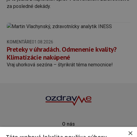
za posledné dekády.
KOMENTÁRE
01.08.2026
Preteky v úhradách. Odmenenie kvality?
Klimatizácie nakúpené
Vraj uhorková sezóna – štyrikrát téma nemocnice!
O nás
×
Kontakt