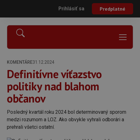
Prihlásiť sa
Predplatné
KOMENTÁRE
31.12.2024
Definitívne víťazstvo
politiky nad blahom
občanov
Posledný kvartál roku 2024 bol determinovaný sporom
medzi rozumom a LOZ. Ako obvykle vyhrali odborári a
prehrali všetci ostatní.