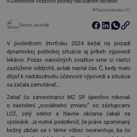
©Tlačová beseda LOZ
Šimon Jeseňák
V poslednom štvrťroku 2024 bežal na pozadí
dynamickej politickej situácie aj príbeh výpovedí
lekárov. Počas vianočných sviatkov sme si všetci
zaslúžene oddýchli, avšak nastal čas Č, kedy malo
dôjsť k nadobudnutiu účinnosti výpovedí a situácia
sa začala zamotávať....
Zatiaľ čo zamestnanci MZ SR úpenlivo rokovali
o nastolení „sociálneho zmieru“ so zástupcami
LOZ, celý sektor a hlavne občania čakali na
výsledok. Je nutné podotknúť, že práve spomínaný
bežný občan sa v téme vôbec neorientuje, ba čo