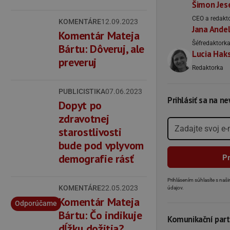
Šimon Jes
CEO a redakt
KOMENTÁRE
12.09.2023
Jana Ande
Komentár Mateja
Šéfredaktork
Bártu: Dôveruj, ale
Lucia Hak
preveruj
Redaktorka
PUBLICISTIKA
07.06.2023
Prihlásiť sa na n
Dopyt po
zdravotnej
starostlivosti
bude pod vplyvom
demografie rásť
Prihlásením súhlasíte s na
KOMENTÁRE
22.05.2023
údajov.
Komentár Mateja
Odporúčame
Bártu: Čo indikuje
Komunikační part
dĺžku dožitia?