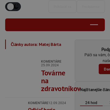
Prihlásiť sa
Predplatné
Články autora:
Matej Bárta
Podp
Páči sa vám, 
naše
KOMENTÁRE
25.09.2024
Dar
Továrne
na
zdravotníkov
Najčítanejšie člá
24 hod
KOMENTÁRE
12.09.2024
Odkiaľ berie