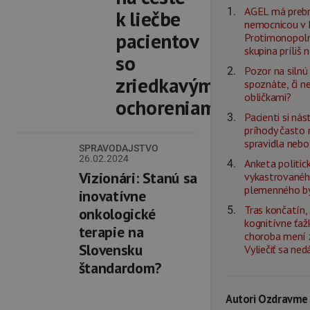
AGEL má prebr
k liečbe
nemocnicou v L
pacientov
Protimonopolný
skupina príliš 
so
Pozor na silnú 
zriedkavými
spoznáte, či n
obličkami?
ochoreniami
Pacienti si ná
príhody často
spravidla nebo
SPRAVODAJSTVO
26.02.2024
Anketa politick
Vizionári: Stanú sa
vykastrovanéh
plemenného b
inovatívne
Tras končatín,
onkologické
kognitívne ťaž
terapie na
choroba mení ž
Slovensku
Vyliečiť sa ned
štandardom?
Autori Ozdravme