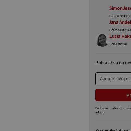
Šimon Jes
CEO a redakt
Jana Ande
Šéfredaktork
Lucia Hak
Redaktorka
Prihlásiť sa na n
Prihlásením súhlasíte s na
údajov.
Komunikační part