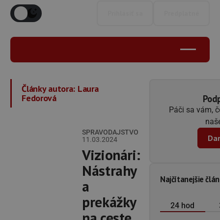
Prihlásiť sa
Predplatné
Články autora:
Laura
Fedorová
Podp
Páči sa vám, 
naše
SPRAVODAJSTVO
Dar
11.03.2024
Vizionári:
Nástrahy
Najčítanejšie člá
a
prekážky
24 hod
na ceste