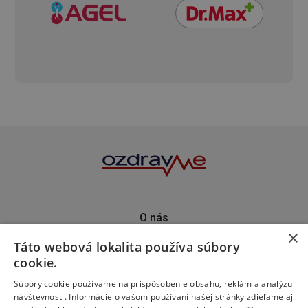
O nás
×
Kontakt
Táto webová lokalita používa súbory
Predplatné
cookie.
Inzercia
Podporte nás
Súbory cookie používame na prispôsobenie obsahu, reklám a analýzu
návštevnosti. Informácie o vašom používaní našej stránky zdieľame aj