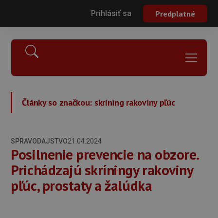
Prihlásiť sa
Predplatné
Články so značkou:
skríning rakoviny pľúc
SPRAVODAJSTVO
21.04.2024
Posilnenie prevencie na obzore.
Prichádzajú skríningy rakoviny
pľúc, prostaty a žalúdka