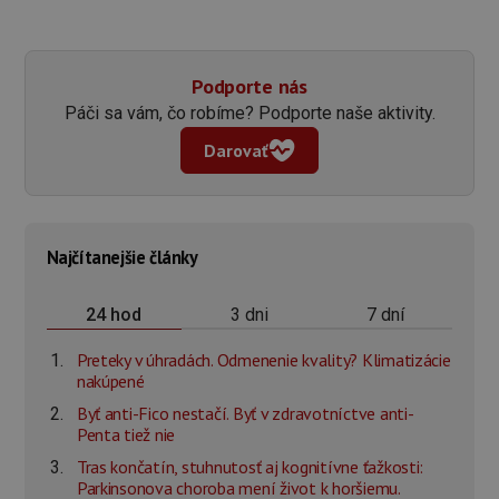
Podporte nás
Páči sa vám, čo robíme? Podporte naše aktivity.
Darovať
Najčítanejšie články
3 dni
7 dní
24 hod
Preteky v úhradách. Odmenenie kvality? Klimatizácie
nakúpené
Byť anti-Fico nestačí. Byť v zdravotníctve anti-
Penta tiež nie
Tras končatín, stuhnutosť aj kognitívne ťažkosti:
Parkinsonova choroba mení život k horšiemu.