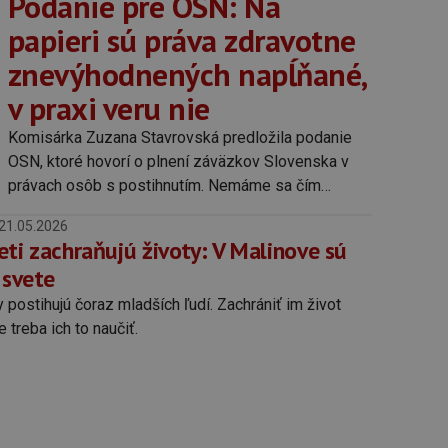
Podanie pre OSN: Na
papieri sú práva zdravotne
znevýhodnených napĺňané,
v praxi veru nie
Komisárka Zuzana Stavrovská predložila podanie
OSN, ktoré hovorí o plnení záväzkov Slovenska v
právach osôb s postihnutím. Nemáme sa čím
chváliť.
21.05.2026
ti zachraňujú životy: V Malinove sú
 svete
postihujú čoraz mladších ľudí. Zachrániť im život
e treba ich to naučiť.