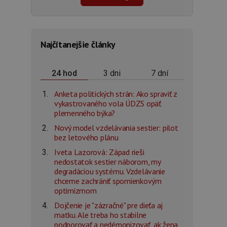
Najčítanejšie články
3 dni
7 dní
24 hod
Anketa politických strán: Ako spraviť z
vykastrovaného vola ÚDZS opäť
plemenného býka?
Nový model vzdelávania sestier: pilot
bez letového plánu
Iveta Lazorová: Západ rieši
nedostatok sestier náborom, my
degradáciou systému. Vzdelávanie
chceme zachrániť spomienkovým
optimizmom
Dojčenie je "zázračné" pre dieťa aj
matku. Ale treba ho stabilne
podporovať a nedémonizovať, ak žena