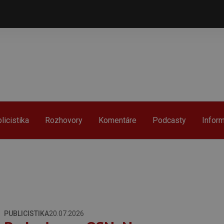
licistika
Rozhovory
Komentáre
Podcasty
Infor
PUBLICISTIKA
20.07.2026