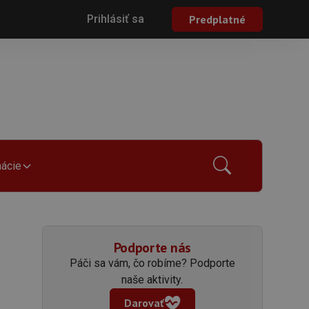
Prihlásiť sa
Predplatné
mácie
Podporte nás
Páči sa vám, čo robíme? Podporte
naše aktivity.
Darovať