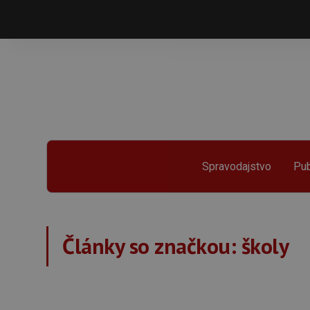
Spravodajstvo
Pub
Články so značkou:
školy