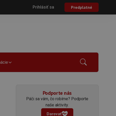
Prihlásiť sa
Predplatné
mácie
Podporte nás
Páči sa vám, čo robíme? Podporte
naše aktivity.
Darovať