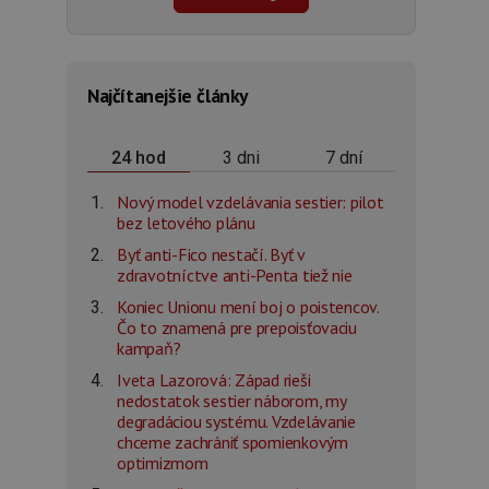
Najčítanejšie články
3 dni
7 dní
24 hod
Nový model vzdelávania sestier: pilot
bez letového plánu
Byť anti-Fico nestačí. Byť v
zdravotníctve anti-Penta tiež nie
Koniec Unionu mení boj o poistencov.
Čo to znamená pre prepoisťovaciu
kampaň?
Iveta Lazorová: Západ rieši
nedostatok sestier náborom, my
degradáciou systému. Vzdelávanie
chceme zachrániť spomienkovým
optimizmom