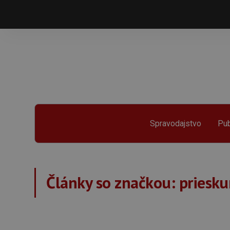
Spravodajstvo
Pub
Články so značkou:
priesku