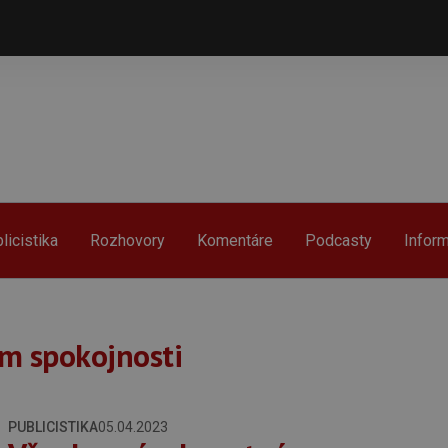
licistika
Rozhovory
Komentáre
Podcasty
Infor
m spokojnosti
PUBLICISTIKA
05.04.2023