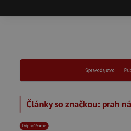
Spravodajstvo
Pub
Články so značkou:
prah ná
Odporúčame