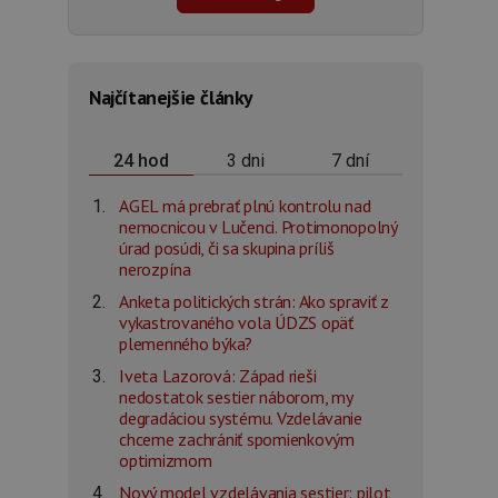
Najčítanejšie články
3 dni
7 dní
24 hod
AGEL má prebrať plnú kontrolu nad
nemocnicou v Lučenci. Protimonopolný
úrad posúdi, či sa skupina príliš
nerozpína
Anketa politických strán: Ako spraviť z
vykastrovaného vola ÚDZS opäť
plemenného býka?
Iveta Lazorová: Západ rieši
nedostatok sestier náborom, my
degradáciou systému. Vzdelávanie
chceme zachrániť spomienkovým
optimizmom
Nový model vzdelávania sestier: pilot