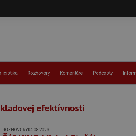
licistika
Rozhovory
Komentáre
Podcasty
Infor
kladovej efektívnosti
ROZHOVORY
04.08.2023