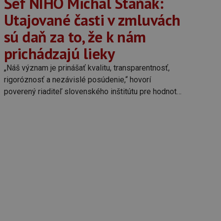
Šéf NIHO Michal Staňák:
Utajované časti v zmluvách
sú daň za to, že k nám
prichádzajú lieky
„Náš význam je prinášať kvalitu, transparentnosť,
rigoróznosť a nezávislé posúdenie,“ hovorí
poverený riaditeľ slovenského inštitútu pre hodnotu
a technológie v zdravotníctve.