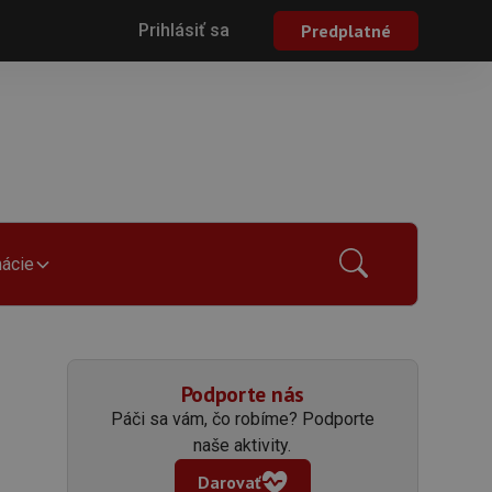
Prihlásiť sa
Predplatné
mácie
Podporte nás
Páči sa vám, čo robíme? Podporte
naše aktivity.
Darovať