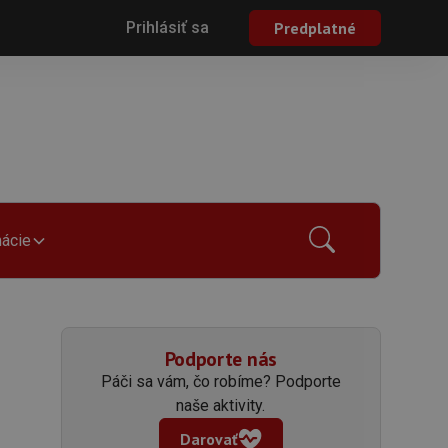
Prihlásiť sa
Predplatné
mácie
Podporte nás
Páči sa vám, čo robíme? Podporte
naše aktivity.
Darovať