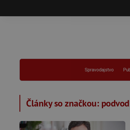
Spravodajstvo
Pub
Články so značkou:
podvod