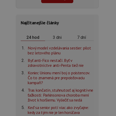
Najčítanejšie články
3 dni
7 dní
24 hod
Nový model vzdelávania sestier: pilot
bez letového plánu
Byť anti-Fico nestačí. Byť v
zdravotníctve anti-Penta tiež nie
Koniec Unionu mení boj o poistencov.
Čo to znamená pre prepoisťovaciu
kampaň?
Tras končatín, stuhnutosť aj kognitívne
ťažkosti: Parkinsonova choroba mení
život k horšiemu. Vyliečiť sa nedá
Keď sa senior potí viac ako zvyčajne:
kedy za tým nie je len horúčava