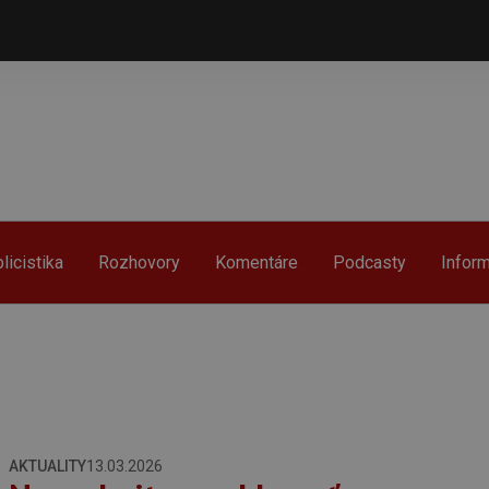
licistika
Rozhovory
Komentáre
Podcasty
Infor
AKTUALITY
13.03.2026