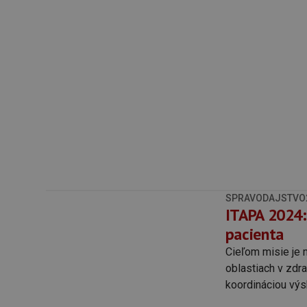
SPRAVODAJSTVO
ITAPA 2024:
pacienta
Cieľom misie je n
oblastiach v zdr
koordináciou výs
prepájaním činno