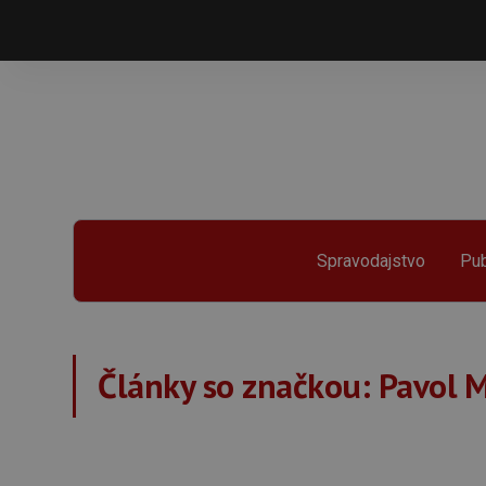
Spravodajstvo
Pub
Články so značkou:
Pavol 