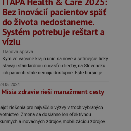
ITAPA Health & Care 2025:
Bez inovácií pacientov späť
do života nedostaneme.
Systém potrebuje reštart a
víziu
Tlačová správa
Kým vo väčšine krajín únie sa nové a šetrnejšie lieky
stávajú štandardnou súčasťou liečby, na Slovensku
ich pacienti stále nemajú dostupné. Ešte horšie je
ale to, že kategorizácia sa za posledného pol roka
24.06.2024
prakticky zastavila.
 Misia zdravie rieši manažment cesty
ájsť riešenia pre najväčšie výzvy v troch vybraných
avotníctve. Zmena sa dosiahne len efektívnou
kumných a inovačných zdrojov, mobilizáciou zdrojov a
stí medzi rôznymi odborníkmi a oblasťami tak, aby sa