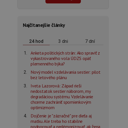
Najčítanejšie články
3 dni
7 dní
24 hod
Anketa politických strán: Ako spraviť z
vykastrovaného vola ÚDZS opäť
plemenného býka?
Nový model vzdelávania sestier: pilot
bez letového plánu
Iveta Lazorová: Západ rieši
nedostatok sestier náborom, my
degradáciou systému. Vzdelávanie
chceme zachrániť spomienkovým
optimizmom
Dojčenie je "zázračné" pre dieťa aj
matku. Ale treba ho stabilne
podporovať a nedémonizovať, ak žena