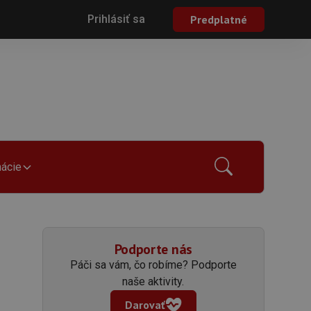
Prihlásiť sa
Predplatné
mácie
Podporte nás
Páči sa vám, čo robíme? Podporte
naše aktivity.
Darovať