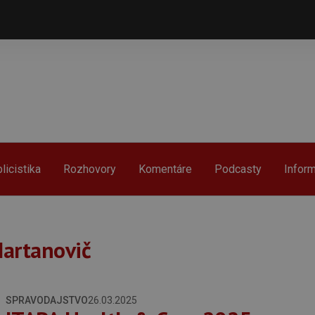
licistika
Rozhovory
Komentáre
Podcasty
Infor
Martanovič
SPRAVODAJSTVO
26.03.2025