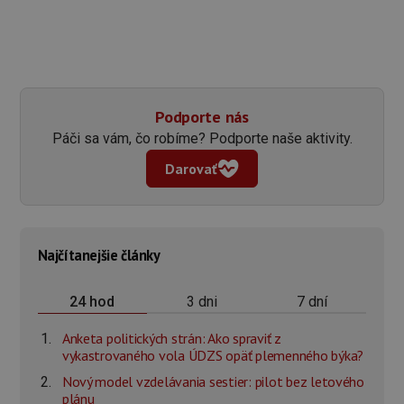
Podporte nás
Páči sa vám, čo robíme? Podporte naše aktivity.
Darovať
Najčítanejšie články
3 dni
7 dní
24 hod
Anketa politických strán: Ako spraviť z
vykastrovaného vola ÚDZS opäť plemenného býka?
Nový model vzdelávania sestier: pilot bez letového
plánu