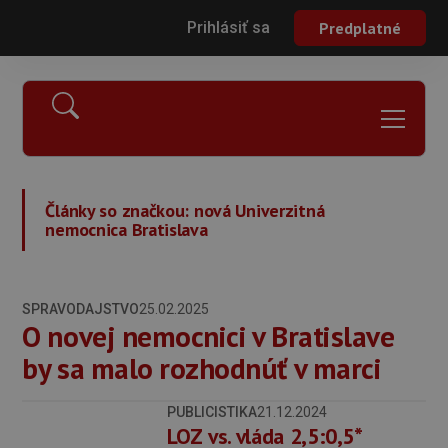
Prihlásiť sa
Predplatné
Články so značkou:
nová Univerzitná
nemocnica Bratislava
SPRAVODAJSTVO
25.02.2025
O novej nemocnici v Bratislave
by sa malo rozhodnúť v marci
PUBLICISTIKA
21.12.2024
LOZ vs. vláda 2,5:0,5*