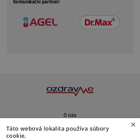
Komunikační partneri
O nás
×
Kontakt
Táto webová lokalita používa súbory
Predplatné
cookie.
Inzercia