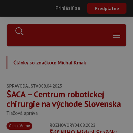
Prihlásiť sa
Predplatné
Články so značkou:
Michal Kmak
SPRAVODAJSTVO
08.04.2025
ŠACA – Centrum robotickej
chirurgie na východe Slovenska
Tlačová správa
ROZHOVORY
04.08.2023
Odporúčame
Šéf NIHO Michal Staňák: