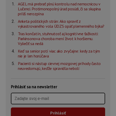
AGEL má prebrať plnú kontrolu nad nemocnicou v
Lučenci. Protimonopolný úrad posúdi, či sa skupina
príliš nerozpína
Anketa politických strán: Ako spraviť z
vykastrovaného vola ÚDZS opäť plemenného býka?
Tras končatín, stuhnutosť aj kognitívne ťažkosti:
Parkinsonova choroba mení život k horšiemu.
Vyliečiť sa nedá
Keď sa senior potí viac ako zvyčajne: kedy za tým
nie je len horúčava
Pacienti si nástup cievnej mozgovej príhody často
neuvedomujú, keďže spravidla nebolí
Prihlásiť sa na newsletter