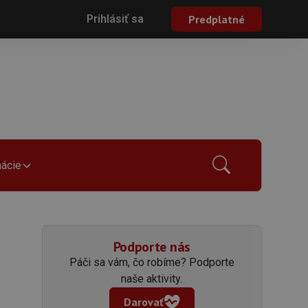
Prihlásiť sa
Predplatné
mácie
Podporte nás
Páči sa vám, čo robíme? Podporte
naše aktivity.
Darovať