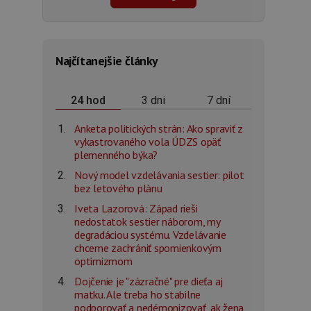
Najčítanejšie články
3 dni
7 dní
24 hod
Anketa politických strán: Ako spraviť z
vykastrovaného vola ÚDZS opäť
plemenného býka?
Nový model vzdelávania sestier: pilot
bez letového plánu
Iveta Lazorová: Západ rieši
nedostatok sestier náborom, my
degradáciou systému. Vzdelávanie
chceme zachrániť spomienkovým
optimizmom
Dojčenie je "zázračné" pre dieťa aj
matku. Ale treba ho stabilne
podporovať a nedémonizovať, ak žena