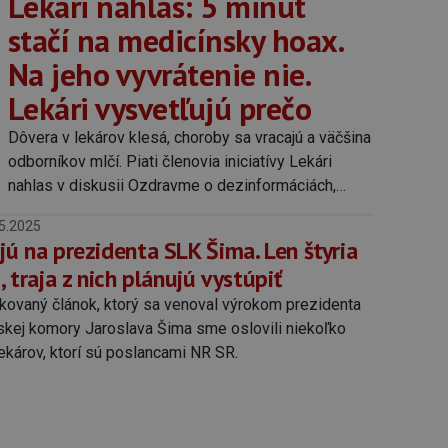
Lekári nahlas: 5 minút
stačí na medicínsky hoax.
Na jeho vyvrátenie nie.
Lekári vysvetľujú prečo
Dôvera v lekárov klesá, choroby sa vracajú a väčšina
odborníkov mlčí. Piati členovia iniciatívy Lekári
nahlas v diskusii Ozdravme o dezinformáciách,
autocenzúre a boji, ktorý nemôžu vyhrať sami.
5.2025
jú na prezidenta SLK Šima. Len štyria
, traja z nich plánujú vystúpiť
likovaný článok, ktorý sa venoval výrokom prezidenta
skej komory Jaroslava Šima sme oslovili niekoľko
lekárov, ktorí sú poslancami NR SR.