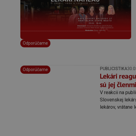
Odporúčame
PUBLICISTIKA
30.0
Odporúčame
Lekári reagu
sú jej členmi
V reakcii na pub
Slovenskej lekár
lekárov, vrátane 