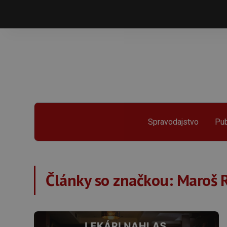
Spravodajstvo
Pub
Články so značkou:
Maroš 