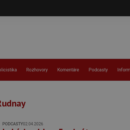
licistika
Rozhovory
Komentáre
Podcasty
Infor
Rudnay
PODCASTY
02.04.2026