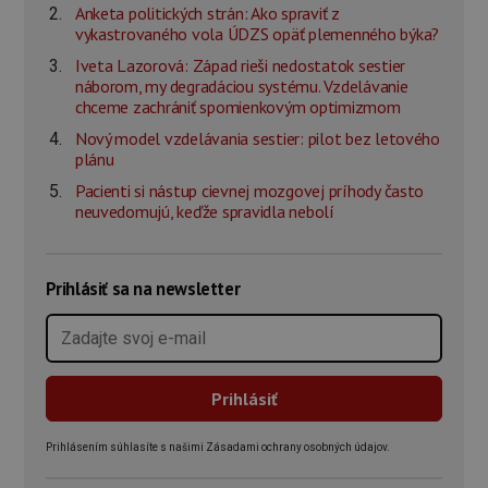
Anketa politických strán: Ako spraviť z
vykastrovaného vola ÚDZS opäť plemenného býka?
Iveta Lazorová: Západ rieši nedostatok sestier
náborom, my degradáciou systému. Vzdelávanie
chceme zachrániť spomienkovým optimizmom
Nový model vzdelávania sestier: pilot bez letového
plánu
Pacienti si nástup cievnej mozgovej príhody často
neuvedomujú, keďže spravidla nebolí
Prihlásiť sa na newsletter
Prihlásením súhlasíte s našimi Zásadami ochrany osobných údajov.