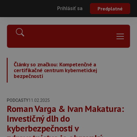
Prihlásiť sa
Predplatné
Články so značkou:
Kompetenčné a
certifikačné centrum kybernetickej
bezpečnosti
PODCASTY
11.02.2025
Roman Varga & Ivan Makatura:
Investičný dlh do
kyberbezpečnosti v