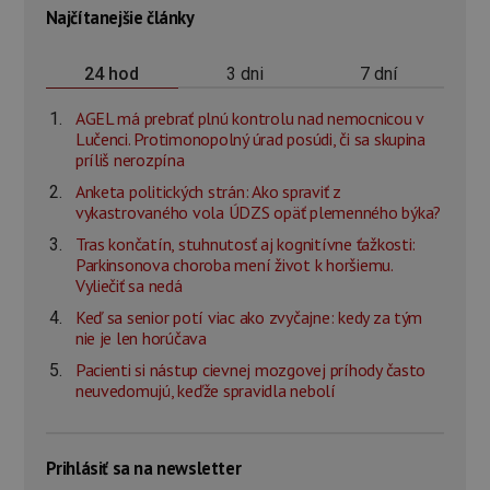
Najčítanejšie články
3 dni
7 dní
24 hod
AGEL má prebrať plnú kontrolu nad nemocnicou v
Lučenci. Protimonopolný úrad posúdi, či sa skupina
príliš nerozpína
Anketa politických strán: Ako spraviť z
vykastrovaného vola ÚDZS opäť plemenného býka?
Tras končatín, stuhnutosť aj kognitívne ťažkosti:
Parkinsonova choroba mení život k horšiemu.
Vyliečiť sa nedá
Keď sa senior potí viac ako zvyčajne: kedy za tým
nie je len horúčava
Pacienti si nástup cievnej mozgovej príhody často
neuvedomujú, keďže spravidla nebolí
Prihlásiť sa na newsletter