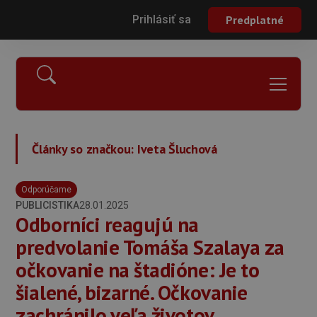
Prihlásiť sa
Predplatné
Články so značkou:
Iveta Šluchová
Odporúčame
PUBLICISTIKA
28.01.2025
Odborníci reagujú na
predvolanie Tomáša Szalaya za
očkovanie na štadióne: Je to
šialené, bizarné. Očkovanie
zachránilo veľa životov