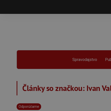
Spravodajstvo
Pub
Články so značkou:
Ivan Va
Odporúčame