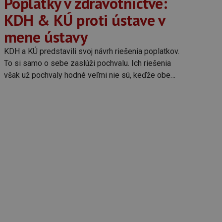
Poplatky v zdravotníctve:
KDH & KÚ proti ústave v
mene ústavy
KDH a KÚ predstavili svoj návrh riešenia poplatkov.
To si samo o sebe zaslúži pochvalu. Ich riešenia
však už pochvaly hodné veľmi nie sú, keďže obe
strany koketujú až príliš okato s populizmom.