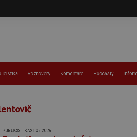
licistika
Rozhovory
Komentáre
Podcasty
Infor
lentovič
PUBLICISTIKA
21.05.2026