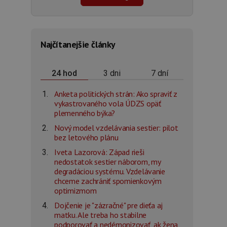
Najčítanejšie články
3 dni
7 dní
24 hod
Anketa politických strán: Ako spraviť z
vykastrovaného vola ÚDZS opäť
plemenného býka?
Nový model vzdelávania sestier: pilot
bez letového plánu
Iveta Lazorová: Západ rieši
nedostatok sestier náborom, my
degradáciou systému. Vzdelávanie
chceme zachrániť spomienkovým
optimizmom
Dojčenie je "zázračné" pre dieťa aj
matku. Ale treba ho stabilne
podporovať a nedémonizovať, ak žena