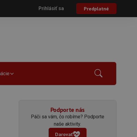
Prihlásiť sa
Predplatné
mácie
Podporte nás
Páči sa vám, čo robíme? Podporte
naše aktivity.
Darovať