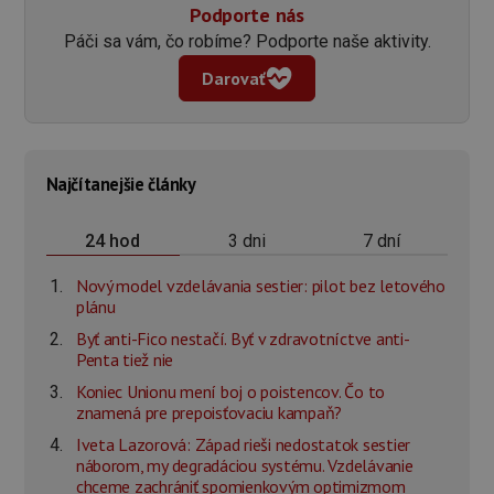
Podporte nás
Páči sa vám, čo robíme? Podporte naše aktivity.
Darovať
Najčítanejšie články
3 dni
7 dní
24 hod
Nový model vzdelávania sestier: pilot bez letového
plánu
Byť anti-Fico nestačí. Byť v zdravotníctve anti-
Penta tiež nie
Koniec Unionu mení boj o poistencov. Čo to
znamená pre prepoisťovaciu kampaň?
Iveta Lazorová: Západ rieši nedostatok sestier
náborom, my degradáciou systému. Vzdelávanie
chceme zachrániť spomienkovým optimizmom