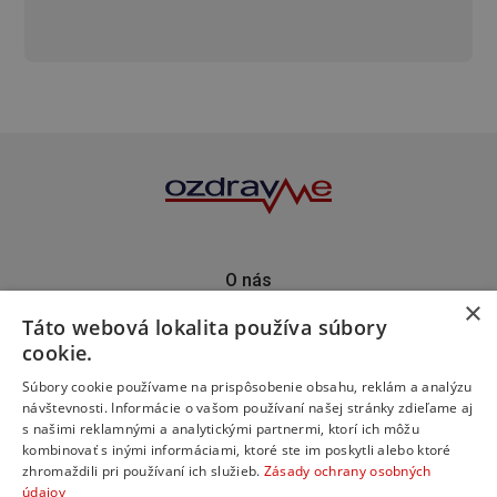
O nás
×
Kontakt
Táto webová lokalita používa súbory
Predplatné
cookie.
Inzercia
Podporte nás
Súbory cookie používame na prispôsobenie obsahu, reklám a analýzu
návštevnosti. Informácie o vašom používaní našej stránky zdieľame aj
s našimi reklamnými a analytickými partnermi, ktorí ich môžu
kombinovať s inými informáciami, ktoré ste im poskytli alebo ktoré
zhromaždili pri používaní ich služieb.
Zásady ochrany osobných
údajov