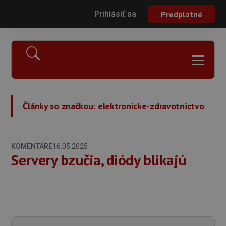
Prihlásiť sa
Predplatné
Články so značkou:
elektronicke-zdravotnictvo
KOMENTÁRE
16.05.2025
Servery bzučia, diódy blikajú