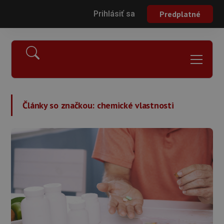
Prihlásiť sa
Predplatné
Články so značkou:
chemické vlastnosti