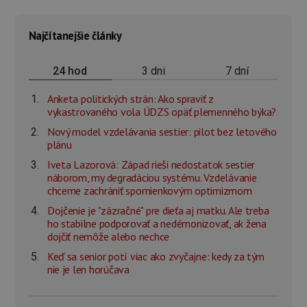
Najčítanejšie články
3 dni
7 dní
24 hod
Anketa politických strán: Ako spraviť z
vykastrovaného vola ÚDZS opäť plemenného býka?
Nový model vzdelávania sestier: pilot bez letového
plánu
Iveta Lazorová: Západ rieši nedostatok sestier
náborom, my degradáciou systému. Vzdelávanie
chceme zachrániť spomienkovým optimizmom
Dojčenie je "zázračné" pre dieťa aj matku. Ale treba
ho stabilne podporovať a nedémonizovať, ak žena
dojčiť nemôže alebo nechce
Keď sa senior potí viac ako zvyčajne: kedy za tým
nie je len horúčava