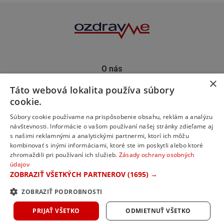
O nás
×
Kontakt
Táto webová lokalita používa súbory
Predplatné
cookie.
Inzercia
Podporte nás
Súbory cookie používame na prispôsobenie obsahu, reklám a analýzu
návštevnosti. Informácie o vašom používaní našej stránky zdieľame aj
s našimi reklamnými a analytickými partnermi, ktorí ich môžu
kombinovať s inými informáciami, ktoré ste im poskytli alebo ktoré
zhromaždili pri používaní ich služieb.
Zásady ochrany osobných
údajov
ZOBRAZIŤ VŠETKÝCH PARTNEROV
(1695) →
ZOBRAZIŤ PODROBNOSTI
© 2023 ozdravme s.r.o. Všetky práva vyhradené.
PRIJAŤ VŠETKO
ODMIETNUŤ VŠETKO