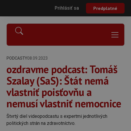
Prihlásiť sa
Predplatné
PODCASTY
08.09.2023
ozdravme podcast: Tomáš
Szalay (SaS): Štát nemá
vlastniť poisťovňu a
nemusí vlastniť nemocnice
Štvrtý diel videopodcastu s expertmi jednotlivých
politických strán na zdravotníctvo.