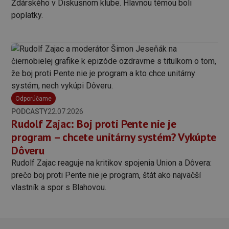
Ždárského v Diskusnom klube. Hlavnou témou boli
poplatky.
Odporúčame
PODCASTY
22.07.2026
Rudolf Zajac: Boj proti Pente nie je
program – chcete unitárny systém? Vykúpte
Dôveru
Rudolf Zajac reaguje na kritikov spojenia Union a Dôvera:
prečo boj proti Pente nie je program, štát ako najväčší
vlastník a spor s Blahovou.