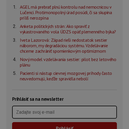
AGEL má prebrať plnú kontrolu nad nemocnicou v
Lučenci. Protimonopolný úrad posúdi, či sa skupina
príliš nerozpína
Anketa politických strán: Ako spraviť z
vykastrovaného vola ÚDZS opäť plemenného býka?
Iveta Lazorová: Západ rieši nedostatok sestier
náborom, my degradáciou systému. Vzdelávanie
chceme zachrániť spomienkovým optimizmom
Nový model vzdelávania sestier: pilot bez letového
plánu
Pacienti si nástup cievnej mozgovej príhody často
neuvedomujú, keďže spravidla nebolí
Prihlásiť sa na newsletter