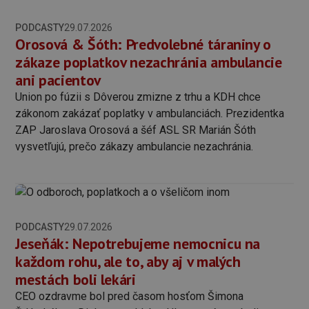
PODCASTY
29.07.2026
Orosová & Šóth: Predvolebné táraniny o
zákaze poplatkov nezachránia ambulancie
ani pacientov
Union po fúzii s Dôverou zmizne z trhu a KDH chce
zákonom zakázať poplatky v ambulanciách. Prezidentka
ZAP Jaroslava Orosová a šéf ASL SR Marián Šóth
vysvetľujú, prečo zákazy ambulancie nezachránia.
PODCASTY
29.07.2026
Jeseňák: Nepotrebujeme nemocnicu na
každom rohu, ale to, aby aj v malých
mestách boli lekári
CEO ozdravme bol pred časom hosťom Šimona