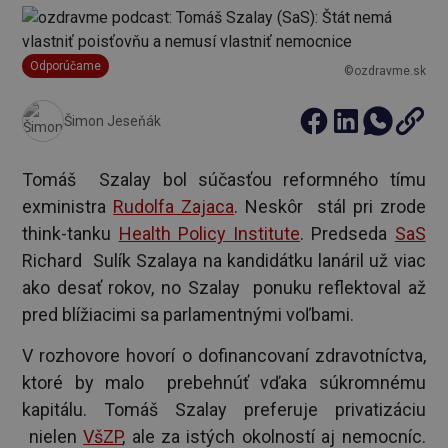
Odporúčame
©ozdravme.sk
Šimon Jeseňák
Tomáš Szalay bol súčasťou reformného tímu
exministra
Rudolfa Zajaca
. Neskôr stál pri zrode
think-tanku
Health Policy Institute
. Predseda
SaS
Richard Sulík Szalaya na kandidátku lanáril už viac
ako desať rokov, no Szalay ponuku reflektoval až
pred blížiacimi sa parlamentnými voľbami.
V rozhovore hovorí o dofinancovaní zdravotníctva,
ktoré by malo prebehnúť vďaka súkromnému
kapitálu. Tomáš Szalay preferuje privatizáciu
nielen
VšZP
, ale za istých okolností aj nemocníc.