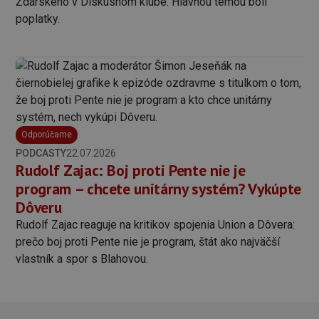
Ždárského v Diskusnom klube. Hlavnou témou boli
poplatky.
Odporúčame
PODCASTY
22.07.2026
Rudolf Zajac: Boj proti Pente nie je
program – chcete unitárny systém? Vykúpte
Dôveru
Rudolf Zajac reaguje na kritikov spojenia Union a Dôvera:
prečo boj proti Pente nie je program, štát ako najväčší
vlastník a spor s Blahovou.