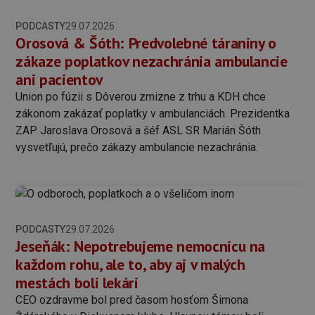
PODCASTY
29.07.2026
Orosová & Šóth: Predvolebné táraniny o
zákaze poplatkov nezachránia ambulancie
ani pacientov
Union po fúzii s Dôverou zmizne z trhu a KDH chce
zákonom zakázať poplatky v ambulanciách. Prezidentka
ZAP Jaroslava Orosová a šéf ASL SR Marián Šóth
vysvetľujú, prečo zákazy ambulancie nezachránia.
PODCASTY
29.07.2026
Jeseňák: Nepotrebujeme nemocnicu na
každom rohu, ale to, aby aj v malých
mestách boli lekári
CEO ozdravme bol pred časom hosťom Šimona