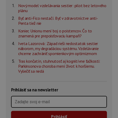
Nový model vzdelávania sestier: pilot bez letového
plánu
Byť anti-Fico nestačí. Byť v zdravotníctve anti-
Penta tiež nie
Koniec Unionu mení boj o poistencov. Čo to
znamená pre prepoisťovaciu kampaň?
Iveta Lazorová: Západ rieši nedostatok sestier
náborom, my degradáciou systému. Vzdelávanie
chceme zachrániť spomienkovým optimizmom
Tras končatín, stuhnutosť aj kognitívne ťažkosti:
Parkinsonova choroba mení život k horšiemu.
Vyliečiť sa nedá
Prihlásiť sa na newsletter