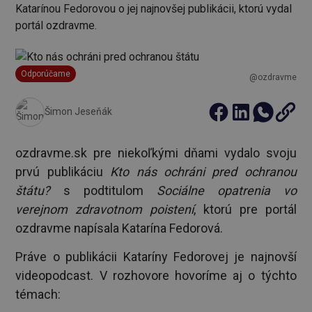
Katarínou Fedorovou o jej najnovšej publikácii, ktorú vydal
portál ozdravme.
Odporúčame
@ozdravme
Šimon Jeseňák
ozdravme.sk pre niekoľkými dňami vydalo svoju
prvú publikáciu
Kto nás ochráni pred ochranou
štátu?
s podtitulom
Sociálne opatrenia vo
verejnom zdravotnom poistení
, ktorú pre portál
ozdravme napísala Katarína Fedorová.
Práve o publikácii Kataríny Fedorovej je najnovší
videopodcast. V rozhovore hovoríme aj o týchto
témach: