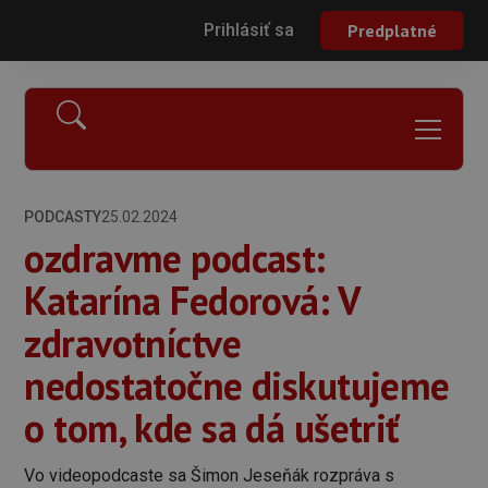
Prihlásiť sa
Predplatné
PODCASTY
25.02.2024
ozdravme podcast:
Katarína Fedorová: V
zdravotníctve
nedostatočne diskutujeme
o tom, kde sa dá ušetriť
Vo videopodcaste sa Šimon Jeseňák rozpráva s