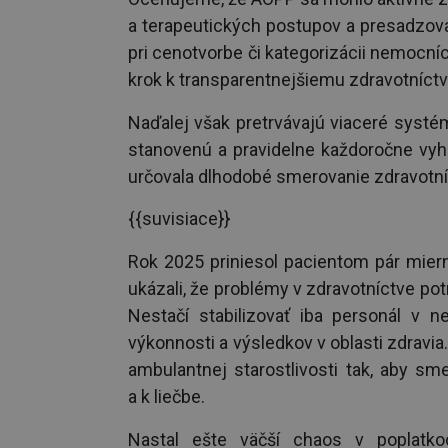
a terapeutických postupov a presadzov
pri cenotvorbe či kategorizácii nemocníc
krok k transparentnejšiemu zdravotníctv
Naďalej však pretrvávajú viaceré syst
stanovenú a pravidelne každoročne vyho
určovala dlhodobé smerovanie zdravotní
{{suvisiace}}
Rok 2025 priniesol pacientom pár mier
ukázali, že problémy v zdravotníctve pot
Nestačí stabilizovať iba personál v n
výkonnosti a výsledkov v oblasti zdravia
ambulantnej starostlivosti tak, aby sm
a k liečbe.
Nastal ešte väčší chaos v poplatko