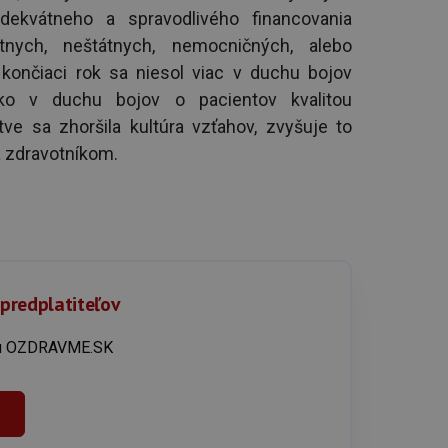
dekvátneho a spravodlivého financovania
tnych, neštátnych, nemocničných, alebo
končiaci rok sa niesol viac v duchu bojov
ko v duchu bojov o pacientov kvalitou
tve sa zhoršila kultúra vzťahov, zvyšuje to
a zdravotníkom.
 predplatiteľov
íku OZDRAVME.SK