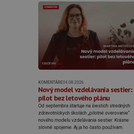
KOMENTÁRE
04.08.2026
Nový model vzdelávania sestier:
pilot bez letového plánu
Od septembra štartuje na šiestich stredných
zdravotníckych školách „pilotné overovanie“
nového modelu vzdelávania sestier. Krásne
slovné spojenie. Aj ja ho často používam.