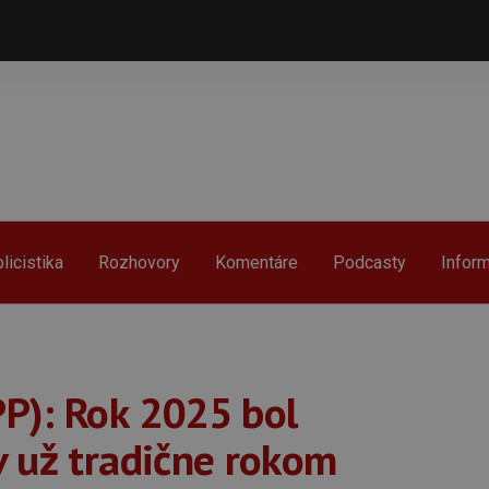
licistika
Rozhovory
Komentáre
Podcasty
Infor
P): Rok 2025 bol
v už tradične rokom