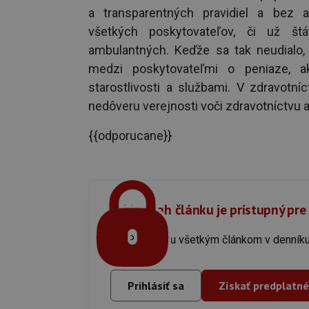
a transparentných pravidiel a bez a
všetkých poskytovateľov, či už štá
ambulantných. Keďže sa tak neudialo, 
medzi poskytovateľmi o peniaze, a
starostlivosti a službami. V zdravotníc
nedôveru verejnosti voči zdravotníctvu 
{{odporucane}}
Celý obsah článku je prístupný pre
Prístup ku všetkým článkom v denn
Prihlásiť sa
Získať predplatné