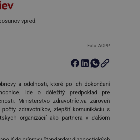
iev
 posunov vpred.
Foto: AOPP
obnovy a odolnosti, ktoré po ich dokončení
ocnice. Ide o dôležitý predpoklad pre
nosti. Ministerstvo zdravotníctva zároveň
ť počty zdravotníkov, zlepšiť komunikáciu s
tskych organizácií ako partnera v ďalšom
pojiť do prípravy štandardov diagnostických