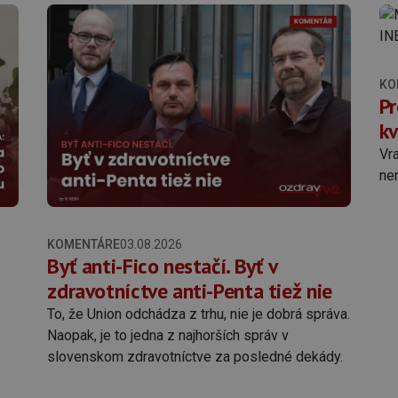
KO
Pr
kv
Vra
ne
KOMENTÁRE
03.08.2026
Byť anti-Fico nestačí. Byť v
zdravotníctve anti-Penta tiež nie
To, že Union odchádza z trhu, nie je dobrá správa.
Naopak, je to jedna z najhorších správ v
slovenskom zdravotníctve za posledné dekády.