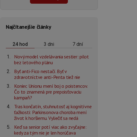
Najčítanejšie články
3 dni
7 dní
24 hod
Nový model vzdelávania sestier: pilot
bez letového plánu
Byť anti-Fico nestačí. Byť v
zdravotníctve anti-Penta tiež nie
Koniec Unionu mení boj o poistencov.
Čo to znamená pre prepoisťovaciu
kampaň?
Tras končatín, stuhnutosť aj kognitívne
ťažkosti: Parkinsonova choroba mení
život k horšiemu. Vyliečiť sa nedá
Keď sa senior potí viac ako zvyčajne:
kedy za tým nie je len horúčava