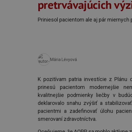
pretrvávajúcich výz
Priniesol pacientom ale aj pár miernych
Mária Lévyová
K pozitívam patria investície z Plánu 
prinesú pacientom modernejšie nem
kvalitnejšie podmienky liečby v budúc
deklarovalo snahu zvýšiť a stabilizova
pacientmi a zadefinovať úlohu pacien
smerovaní zdravotníctva.
Oceňujeme, že AOPP sa mohlo aktívne za