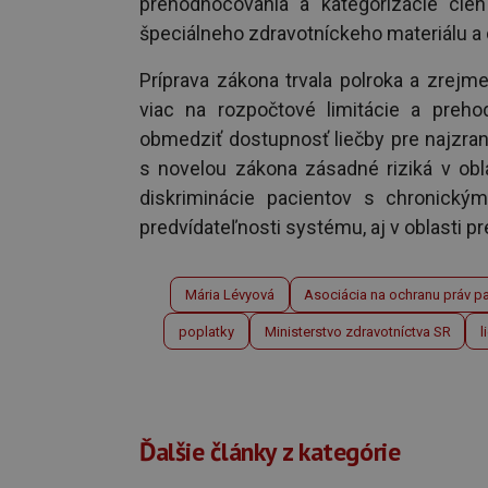
prehodnocovania a kategorizácie cien
špeciálneho zdravotníckeho materiálu a d
Príprava zákona trvala polroka a zrejm
viac na rozpočtové limitácie a preh
obmedziť dostupnosť liečby pre najzrani
s novelou zákona zásadné riziká v obla
diskriminácie pacientov s chronickým
predvídateľnosti systému, aj v oblasti 
Mária Lévyová
Asociácia na ochranu práv p
poplatky
Ministerstvo zdravotníctva SR
l
Ďalšie články z kategórie