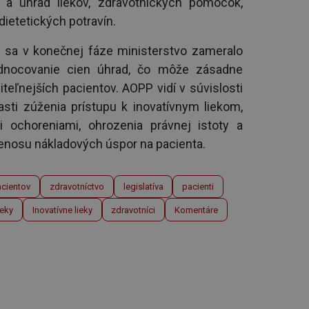
 a úhrad liekov, zdravotníckych pomôcok,
ietetických potravín.
e sa v konečnej fáze ministerstvo zameralo
odnocovanie cien úhrad, čo môže zásadne
teľnejších pacientov. AOPP vidí v súvislosti
sti zúženia prístupu k inovatívnym liekom,
i ochoreniami, ohrozenia právnej istoty a
prenosu nákladových úspor na pacienta.
acientov
zdravotníctvo
legislatíva
pacienti
ieky
Inovatívne lieky
zdravotníci
Komentáre