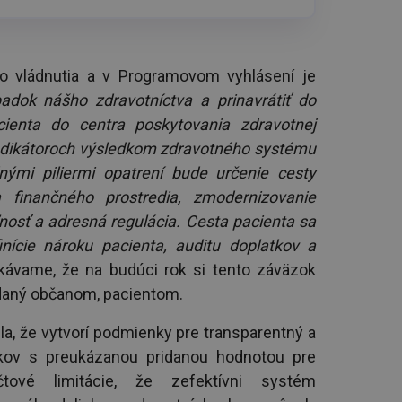
o vládnutia a v Programovom vyhlásení je
adok nášho zdravotníctva a prinavrátiť do
acienta do centra poskytovania zdravotnej
h indikátoroch výsledkom zdravotného systému
ými piliermi opatrení bude určenie cesty
 a finančného prostredia, zmodernizovanie
ľnosť a adresná regulácia. Cesta pacienta sa
nície nároku pacienta, auditu doplatkov a
kávame, že na budúci rok si tento záväzok
k daný občanom, pacientom.
azla, že vytvorí podmienky pre transparentný a
iekov s preukázanou pridanou hodnotou pre
tové limitácie, že zefektívni systém