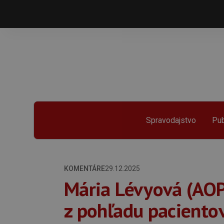
Spravodajstvo
Pub
KOMENTÁRE
29.12.2025
Mária Lévyová (AOP
z pohľadu paciento