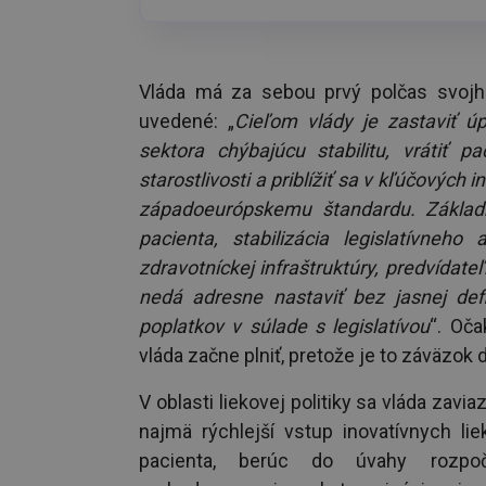
Vláda má za sebou prvý polčas svojh
uvedené: „
Cieľom vlády je zastaviť úp
sektora chýbajúcu stabilitu, vrátiť p
starostlivosti a priblížiť sa v kľúčovýc
západoeurópskemu štandardu. Základn
pacienta, stabilizácia legislatívneho
zdravotníckej infraštruktúry, predvídate
nedá adresne nastaviť bez jasnej defi
poplatkov v súlade s legislatívou
“. Oča
vláda začne plniť, pretože je to záväzo
V oblasti liekovej politiky sa vláda zavi
najmä rýchlejší vstup inovatívnych l
pacienta, berúc do úvahy rozpoč