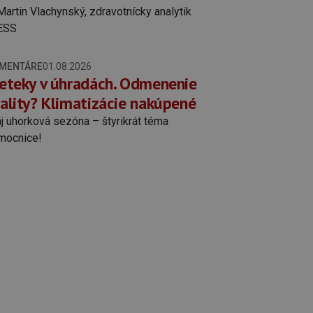
MENTÁRE
01.08.2026
eteky v úhradách. Odmenenie
ality? Klimatizácie nakúpené
j uhorková sezóna – štyrikrát téma
mocnice!