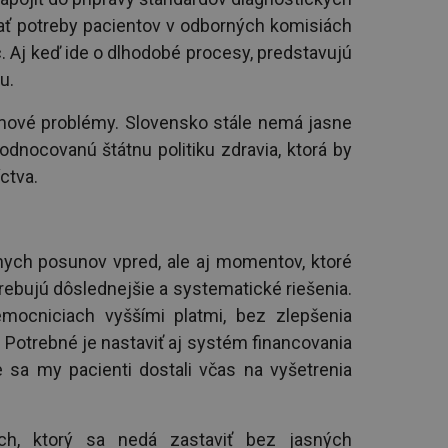
ať potreby pacientov v odborných komisiách
. Aj keď ide o dlhodobé procesy, predstavujú
u.
émové problémy. Slovensko stále nemá jasne
dnocovanú štátnu politiku zdravia, ktorá by
ctva.
nych posunov vpred, ale aj momentov, ktoré
rebujú dôslednejšie a systematické riešenia.
emocniciach vyššími platmi, bez zlepšenia
. Potrebné je nastaviť aj systém financovania
e sa my pacienti dostali včas na vyšetrenia
ch, ktorý sa nedá zastaviť bez jasných