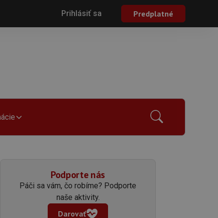
Prihlásiť sa
Predplatné
mácie
Podporte nás
Páči sa vám, čo robíme? Podporte
naše aktivity.
Darovať