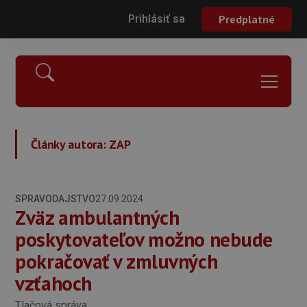
Prihlásiť sa
Predplatné
Články autora:
ZAP
SPRAVODAJSTVO
27.09.2024
Zväz ambulantných
poskytovateľov možno nebude
pokračovať v zmluvných
vzťahoch
Tlačová správa