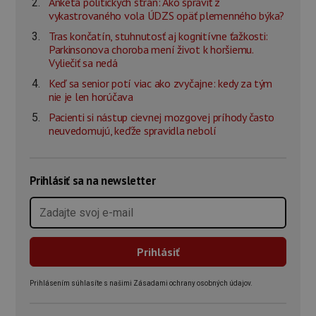
Anketa politických strán: Ako spraviť z
vykastrovaného vola ÚDZS opäť plemenného býka?
Tras končatín, stuhnutosť aj kognitívne ťažkosti:
Parkinsonova choroba mení život k horšiemu.
Vyliečiť sa nedá
Keď sa senior potí viac ako zvyčajne: kedy za tým
nie je len horúčava
Pacienti si nástup cievnej mozgovej príhody často
neuvedomujú, keďže spravidla nebolí
Prihlásiť sa na newsletter
Prihlásením súhlasíte s našimi Zásadami ochrany osobných údajov.