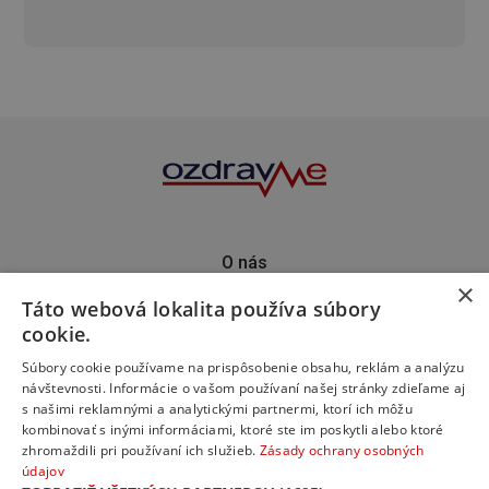
O nás
×
Kontakt
Táto webová lokalita používa súbory
Predplatné
cookie.
Inzercia
Podporte nás
Súbory cookie používame na prispôsobenie obsahu, reklám a analýzu
návštevnosti. Informácie o vašom používaní našej stránky zdieľame aj
s našimi reklamnými a analytickými partnermi, ktorí ich môžu
kombinovať s inými informáciami, ktoré ste im poskytli alebo ktoré
zhromaždili pri používaní ich služieb.
Zásady ochrany osobných
údajov