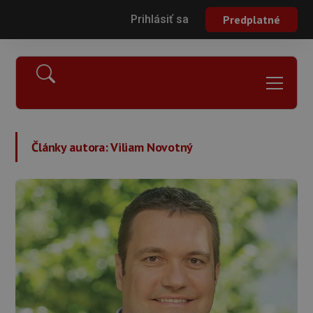
Prihlásiť sa
Predplatné
Články autora:
Viliam Novotný