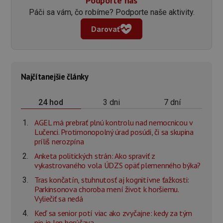
Podporte nás
Páči sa vám, čo robíme? Podporte naše aktivity.
Darovať
Najčítanejšie články
3 dni
7 dní
24 hod
AGEL má prebrať plnú kontrolu nad nemocnicou v
Lučenci. Protimonopolný úrad posúdi, či sa skupina
príliš nerozpína
Anketa politických strán: Ako spraviť z
vykastrovaného vola ÚDZS opäť plemenného býka?
Tras končatín, stuhnutosť aj kognitívne ťažkosti:
Parkinsonova choroba mení život k horšiemu.
Vyliečiť sa nedá
Keď sa senior potí viac ako zvyčajne: kedy za tým
nie je len horúčava