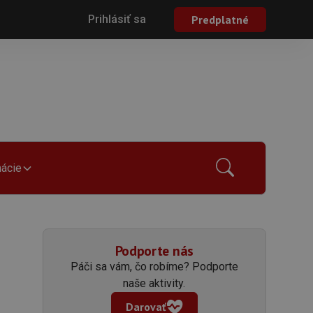
Prihlásiť sa
Predplatné
mácie
Podporte nás
Páči sa vám, čo robíme? Podporte
naše aktivity.
Darovať