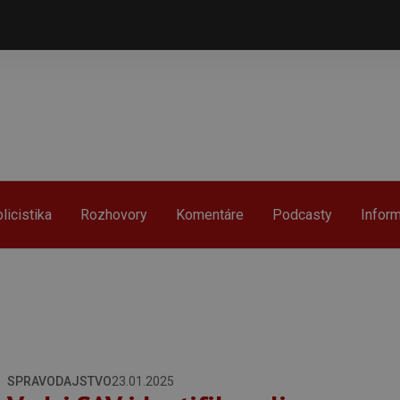
licistika
Rozhovory
Komentáre
Podcasty
Infor
SPRAVODAJSTVO
23.01.2025