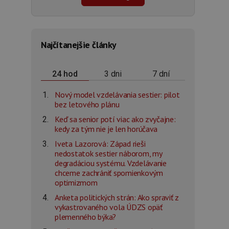
Najčítanejšie články
3 dni
7 dní
24 hod
Nový model vzdelávania sestier: pilot
bez letového plánu
Keď sa senior potí viac ako zvyčajne:
kedy za tým nie je len horúčava
Iveta Lazorová: Západ rieši
nedostatok sestier náborom, my
degradáciou systému. Vzdelávanie
chceme zachrániť spomienkovým
optimizmom
Anketa politických strán: Ako spraviť z
vykastrovaného vola ÚDZS opäť
plemenného býka?