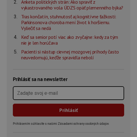
Anketa politických strán: Ako spraviť z
vykastrovaného vola ÚDZS opäť plemenného býka?
Tras končatín, stuhnutosť aj kognitívne ťažkosti:
Parkinsonova choroba mení život k horšiemu.
Vyliečiť sa nedá
Keď sa senior potí viac ako zvyčajne: kedy za tým
nie je len horúčava
Pacienti si nástup cievnej mozgovej príhody často
neuvedomujú, keďže spravidla nebolí
Prihlásiť sa na newsletter
Prihlásením súhlasíte s našimi Zásadami ochrany osobných údajov.