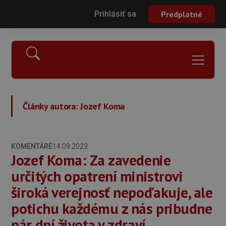
Prihlásiť sa
Predplatné
Články autora:
Jozef Koma
KOMENTÁRE
14.09.2023
Jozef Koma: Za zavedenie
určitých opatrení ministrovi
široká verejnosť nepoďakuje, ale
potichu každému z nás pribudne
pár dní života v zdraví