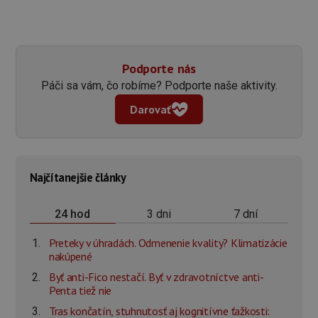
Podporte nás
Páči sa vám, čo robíme? Podporte naše aktivity.
Darovať
Najčítanejšie články
3 dni
7 dní
24 hod
Preteky v úhradách. Odmenenie kvality? Klimatizácie
nakúpené
Byť anti-Fico nestačí. Byť v zdravotníctve anti-
Penta tiež nie
Tras končatín, stuhnutosť aj kognitívne ťažkosti: