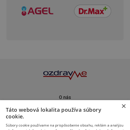
O nás
×
Kontakt
Táto webová lokalita používa súbory
Predplatné
cookie.
Inzercia
Podporte nás
Súbory cookie používame na prispôsobenie obsahu, reklám a analýzu