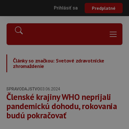
Prihlásiť sa
Predplatné
Články so značkou:
Svetové zdravotnícke
zhromaždenie
SPRAVODAJSTVO
03.06.2024
Členské krajiny WHO neprijali
pandemickú dohodu, rokovania
budú pokračovať