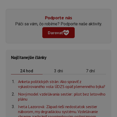
Podporte nás
Páči sa vám, čo robíme? Podporte naše aktivity.
Darovať
Najčítanejšie články
3 dni
7 dní
24 hod
Anketa politických strán: Ako spraviť z
vykastrovaného vola ÚDZS opäť plemenného býka?
Nový model vzdelávania sestier: pilot bez letového
plánu
Iveta Lazorová: Západ rieši nedostatok sestier
náborom, my degradáciou systému. Vzdelávanie
chceme zachrániť spomienkovým optimizmom