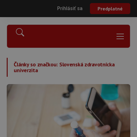
Prihlásiť sa
Predplatné
Články so značkou:
Slovenská zdravotnícka
univerzita