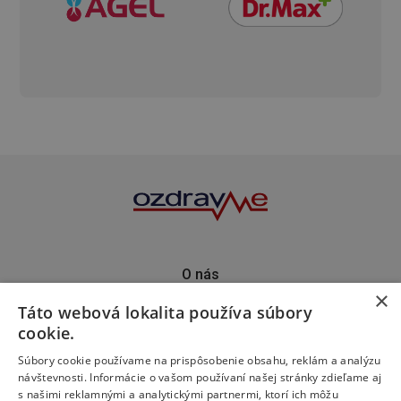
O nás
×
Kontakt
Táto webová lokalita používa súbory
Predplatné
cookie.
Inzercia
Podporte nás
Súbory cookie používame na prispôsobenie obsahu, reklám a analýzu
návštevnosti. Informácie o vašom používaní našej stránky zdieľame aj
s našimi reklamnými a analytickými partnermi, ktorí ich môžu