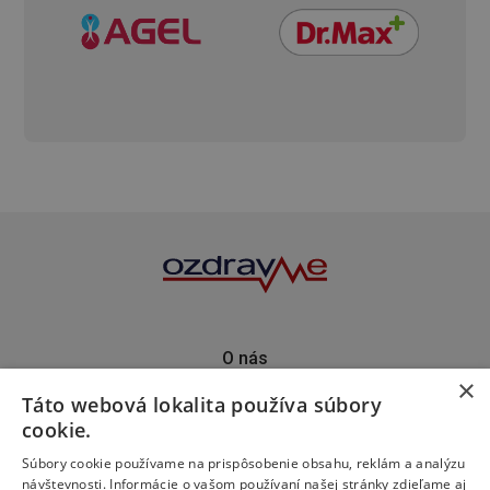
O nás
×
Kontakt
Táto webová lokalita používa súbory
Predplatné
cookie.
Inzercia
Podporte nás
Súbory cookie používame na prispôsobenie obsahu, reklám a analýzu
návštevnosti. Informácie o vašom používaní našej stránky zdieľame aj