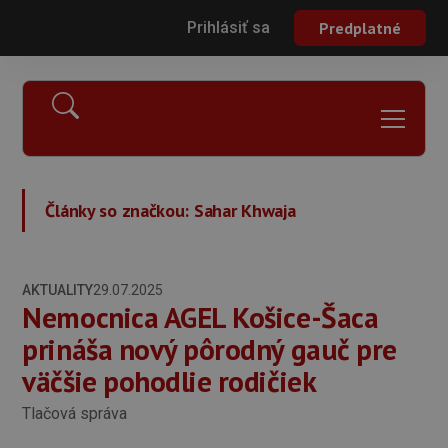
Prihlásiť sa
Predplatné
Články so značkou:
Sahar Khwaja
AKTUALITY
29.07.2025
Nemocnica AGEL Košice-Šaca
prináša nový pôrodný gauč pre
väčšie pohodlie rodičiek
Tlačová správa