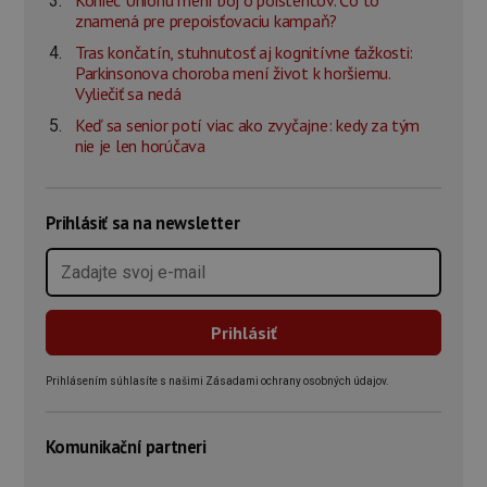
Koniec Unionu mení boj o poistencov. Čo to
znamená pre prepoisťovaciu kampaň?
Tras končatín, stuhnutosť aj kognitívne ťažkosti:
Parkinsonova choroba mení život k horšiemu.
Vyliečiť sa nedá
Keď sa senior potí viac ako zvyčajne: kedy za tým
nie je len horúčava
Prihlásiť sa na newsletter
Prihlásením súhlasíte s našimi Zásadami ochrany osobných údajov.
Komunikační partneri