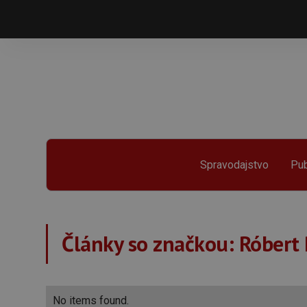
Spravodajstvo
Pub
Články so značkou:
Róbert
No items found.