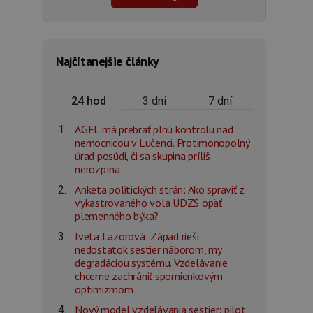
Najčítanejšie články
3 dni
7 dní
24 hod
AGEL má prebrať plnú kontrolu nad
nemocnicou v Lučenci. Protimonopolný
úrad posúdi, či sa skupina príliš
nerozpína
Anketa politických strán: Ako spraviť z
vykastrovaného vola ÚDZS opäť
plemenného býka?
Iveta Lazorová: Západ rieši
nedostatok sestier náborom, my
degradáciou systému. Vzdelávanie
chceme zachrániť spomienkovým
optimizmom
Nový model vzdelávania sestier: pilot