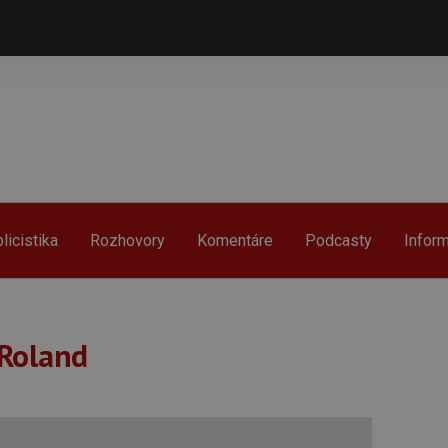
licistika
Rozhovory
Komentáre
Podcasty
Infor
 Roland