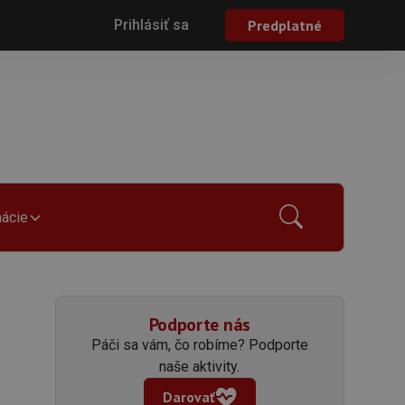
Prihlásiť sa
Predplatné
mácie
Podporte nás
Páči sa vám, čo robíme? Podporte
naše aktivity.
Darovať