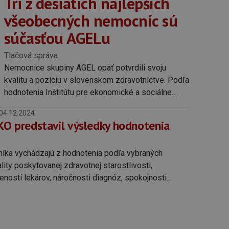
Tri z desiatich najlepších
všeobecných nemocníc sú
súčasťou AGELu
Tlačová správa
Nemocnice skupiny AGEL opäť potvrdili svoju
kvalitu a pozíciu v slovenskom zdravotníctve. Podľa
hodnotenia Inštitútu pre ekonomické a sociálne
reformy (INEKO) sa tri z nemocníc AGEL dostali
04.12.2024
medzi desať najlepších všeobecných nemocníc na
EKO predstavil výsledky hodnotenia
Slovensku.
níka vychádzajú z hodnotenia podľa vybraných
ity poskytovanej zdravotnej starostlivosti,
ností lekárov, náročnosti diagnóz, spokojnosti
dárenia a transparentnosti za posudzované obdobie
v.