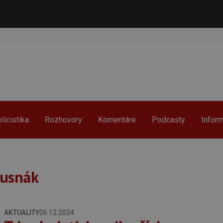
licistika
Rozhovory
Komentáre
Podcasty
Infor
Rusnák
AKTUALITY
06.12.2024