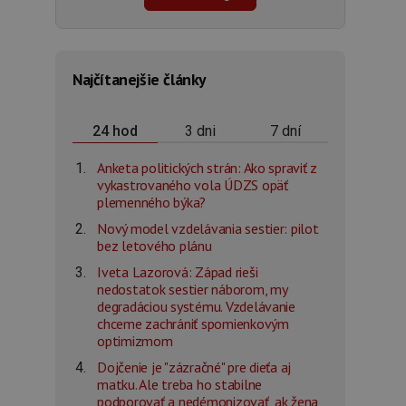
Najčítanejšie články
3 dni
7 dní
24 hod
Anketa politických strán: Ako spraviť z
vykastrovaného vola ÚDZS opäť
plemenného býka?
Nový model vzdelávania sestier: pilot
bez letového plánu
Iveta Lazorová: Západ rieši
nedostatok sestier náborom, my
degradáciou systému. Vzdelávanie
chceme zachrániť spomienkovým
optimizmom
Dojčenie je "zázračné" pre dieťa aj
matku. Ale treba ho stabilne
podporovať a nedémonizovať, ak žena