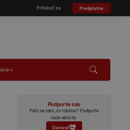
Prihlásiť sa
Predplatné
mácie
Podporte nás
Páči sa vám, čo robíme? Podporte
naše aktivity.
Darovať