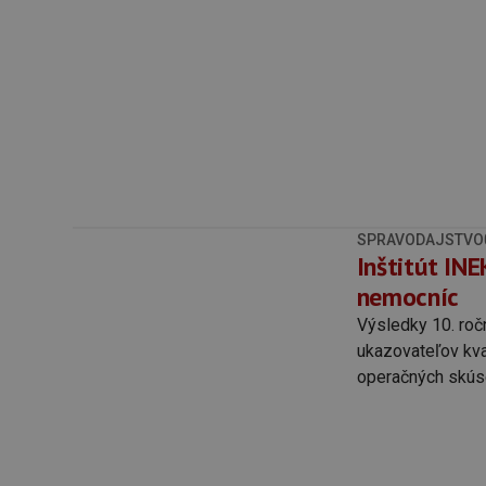
SPRAVODAJSTVO
Inštitút IN
nemocníc
Výsledky 10. roč
ukazovateľov kval
operačných skúse
pacientov, hospo
uplynulých 4 roko