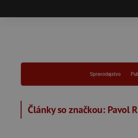
Spravodajstvo
Pub
Články so značkou:
Pavol 