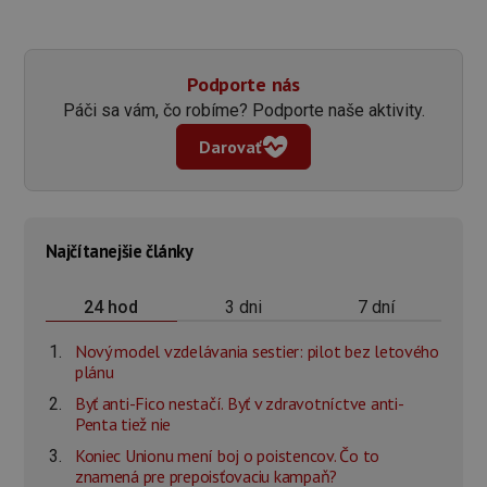
Podporte nás
Páči sa vám, čo robíme? Podporte naše aktivity.
Darovať
Najčítanejšie články
3 dni
7 dní
24 hod
Nový model vzdelávania sestier: pilot bez letového
plánu
Byť anti-Fico nestačí. Byť v zdravotníctve anti-
Penta tiež nie
Koniec Unionu mení boj o poistencov. Čo to
znamená pre prepoisťovaciu kampaň?