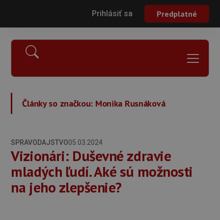
Prihlásiť sa
Predplatné
Články so značkou:
Monika Rusnáková
SPRAVODAJSTVO
05.03.2024
Vizionári: Duševné zdravie
mladých ľudí. Aké sú možnosti
na jeho zlepšenie?