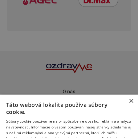
O nás
×
Kontakt
Táto webová lokalita používa súbory
Predplatné
cookie.
Inzercia
Podporte nás
Súbory cookie používame na prispôsobenie obsahu, reklám a analýzu
návštevnosti. Informácie o vašom používaní našej stránky zdieľame aj
s našimi reklamnými a analytickými partnermi, ktorí ich môžu