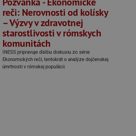
Pozvánka - Ekonomické
reči: Nerovnosti od kolísky
– Výzvy v zdravotnej
starostlivosti v rómskych
komunitách
INESS pripravuje ďalšiu diskusiu zo série
Ekonomických rečí, tentokrát o analýze dojčenskej
úmrtnosti v rómskej populácii.