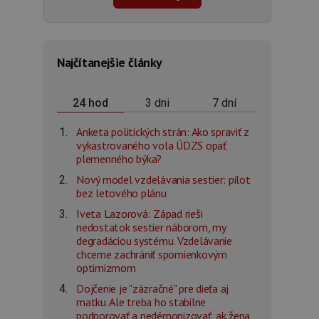
Najčítanejšie články
3 dni
7 dní
24 hod
Anketa politických strán: Ako spraviť z
vykastrovaného vola ÚDZS opäť
plemenného býka?
Nový model vzdelávania sestier: pilot
bez letového plánu
Iveta Lazorová: Západ rieši
nedostatok sestier náborom, my
degradáciou systému. Vzdelávanie
chceme zachrániť spomienkovým
optimizmom
Dojčenie je "zázračné" pre dieťa aj
matku. Ale treba ho stabilne
podporovať a nedémonizovať, ak žena