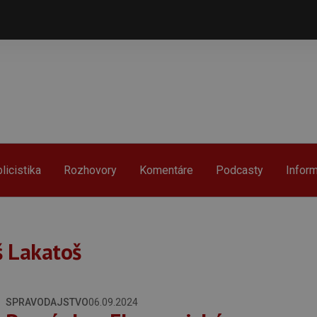
licistika
Rozhovory
Komentáre
Podcasty
Infor
š Lakatoš
SPRAVODAJSTVO
06.09.2024