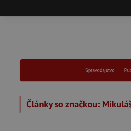
Spravodajstvo
Pub
Články so značkou:
Mikulá