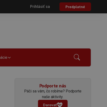
Prihlásiť sa
Predplatné
mácie
Podporte nás
Páči sa vám, čo robíme? Podporte
naše aktivity.
Darovať