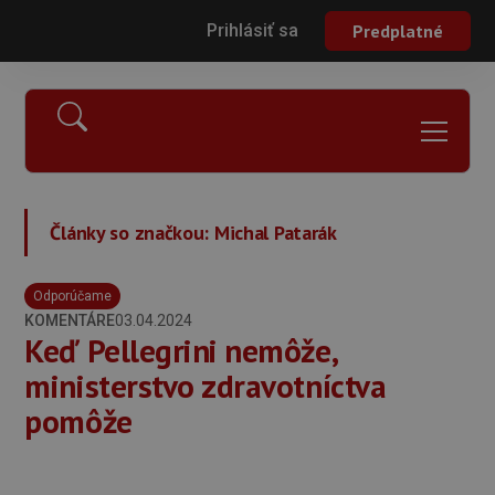
Prihlásiť sa
Predplatné
Články so značkou:
Michal Patarák
Odporúčame
KOMENTÁRE
03.04.2024
Keď Pellegrini nemôže,
ministerstvo zdravotníctva
pomôže