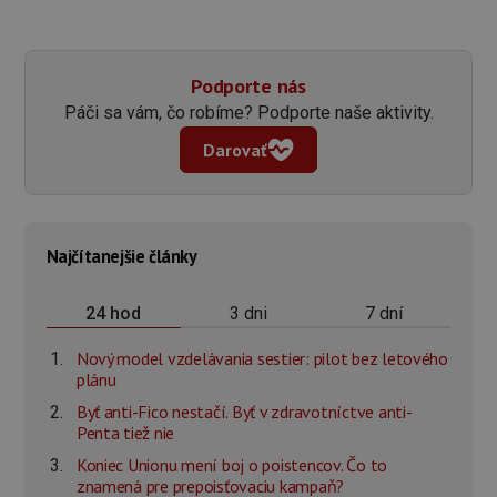
Podporte nás
Páči sa vám, čo robíme? Podporte naše aktivity.
Darovať
Najčítanejšie články
3 dni
7 dní
24 hod
Nový model vzdelávania sestier: pilot bez letového
plánu
Byť anti-Fico nestačí. Byť v zdravotníctve anti-
Penta tiež nie
Koniec Unionu mení boj o poistencov. Čo to
znamená pre prepoisťovaciu kampaň?