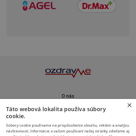
O nás
×
Kontakt
Táto webová lokalita používa súbory
Predplatné
cookie.
Inzercia
Podporte nás
Súbory cookie používame na prispôsobenie obsahu, reklám a analýzu
návštevnosti. Informácie o vašom používaní našej stránky zdieľame aj