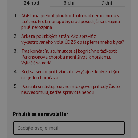
3 dni
7 dní
24 hod
AGEL má prebrať plnú kontrolu nad nemocnicou v
Lučenci. Protimonopolný úrad posúdi, či sa skupina
príliš nerozpína
Anketa politických strán: Ako spraviť z
vykastrovaného vola ÚDZS opäť plemenného býka?
Tras končatín, stuhnutosť aj kognitívne ťažkosti:
Parkinsonova choroba mení život k horšiemu.
Vyliečiť sa nedá
Keď sa senior potí viac ako zvyčajne: kedy za tým
nie je len horúčava
Pacienti si nástup cievnej mozgovej príhody často
neuvedomujú, keďže spravidla nebolí
Prihlásiť sa na newsletter