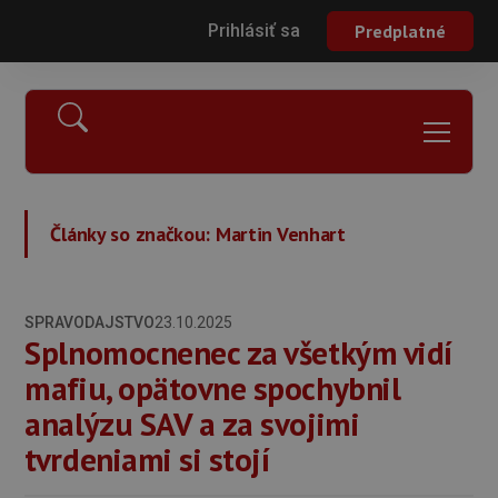
Prihlásiť sa
Predplatné
Články so značkou:
Martin Venhart
SPRAVODAJSTVO
23.10.2025
Splnomocnenec za všetkým vidí
mafiu, opätovne spochybnil
analýzu SAV a za svojimi
tvrdeniami si stojí