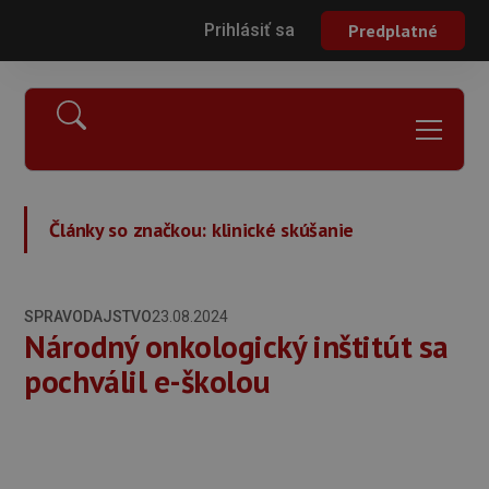
Prihlásiť sa
Predplatné
Články so značkou:
klinické skúšanie
SPRAVODAJSTVO
23.08.2024
Národný onkologický inštitút sa
pochválil e-školou