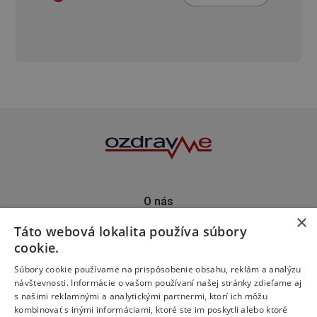
O nás
×
Kontakt
Táto webová lokalita používa súbory
Predplatné
cookie.
Inzercia
Podporte nás
Súbory cookie používame na prispôsobenie obsahu, reklám a analýzu
návštevnosti. Informácie o vašom používaní našej stránky zdieľame aj
s našimi reklamnými a analytickými partnermi, ktorí ich môžu
kombinovať s inými informáciami, ktoré ste im poskytli alebo ktoré