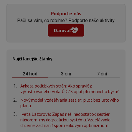
Podporte nás
Páči sa vám, čo robíme? Podporte naše aktivity.
Darovať
Najčítanejšie články
3 dni
7 dní
24 hod
Anketa politických strán: Ako spraviť z
vykastrovaného vola ÚDZS opäť plemenného býka?
Nový model vzdelávania sestier: pilot bez letového
plánu
Iveta Lazorová: Západ rieši nedostatok sestier
náborom, my degradáciou systému. Vzdelávanie
chceme zachrániť spomienkovým optimizmom