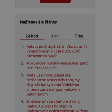
Najčítanejšie články
3 dni
7 dní
24 hod
Anketa politických strán: Ako spraviť z
vykastrovaného vola ÚDZS opäť
plemenného býka?
Nový model vzdelávania sestier: pilot
bez letového plánu
Iveta Lazorová: Západ rieši
nedostatok sestier náborom, my
degradáciou systému. Vzdelávanie
chceme zachrániť spomienkovým
optimizmom
Dojčenie je "zázračné" pre dieťa aj
matku. Ale treba ho stabilne
podporovať a nedémonizovať, ak žena