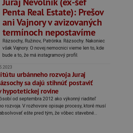
Juraj Nevolník (ex-šéf
Penta Real Estate): Prešov
ani Vajnory v avizovaných
termínoch nepostavíme
Rázsochy, Ružinov, Patrónka. Rázsochy. Nakoniec
však Vajnory. O novej nemocnici vieme len to, kde
bude a to, že má instagramový profil.
5.2023
titútu urbánneho rozvoja Juraj
ázsochy sa dajú stihnúť postaviť
 hypotetickej rovine
ôsobí od septembra 2012 ako výkonný riaditeľ
ho rozvoja. V rozhovore opisuje procesy, ktoré musí
absolvovať ešte pred tým, že vôbec stavebné
ú s prácami na stavbe.