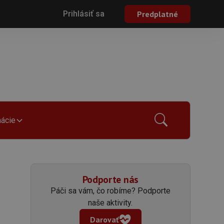
Prihlásiť sa
Predplatné
mácie
Podporte nás
Páči sa vám, čo robíme? Podporte
naše aktivity.
Darovať