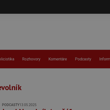
licistika
Rozhovory
Komentáre
Podcasty
Infor
evolník
PODCASTY
13.05.2025