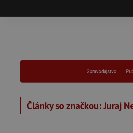
Spravodajstvo
Pub
Články so značkou:
Juraj N