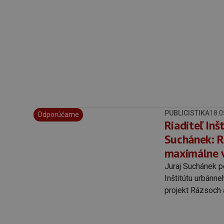
PUBLICISTIKA
18.0
Odporúčame
Riaditeľ Inš
Suchánek: R
maximálne v
Juraj Suchánek p
Inštitútu urbánne
projekt Rázsoch 
mechanizmy začn