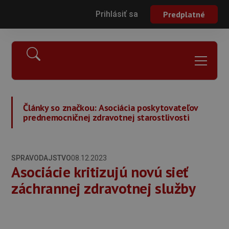
Prihlásiť sa
Predplatné
Články so značkou:
Asociácia poskytovateľov
prednemocničnej zdravotnej starostlivosti
SPRAVODAJSTVO
08.12.2023
Asociácie kritizujú novú sieť
záchrannej zdravotnej služby