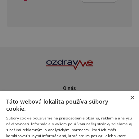
O nás
×
Kontakt
Táto webová lokalita používa súbory
Predplatné
cookie.
Inzercia
Podporte nás
Súbory cookie používame na prispôsobenie obsahu, reklám a analýzu
návštevnosti. Informácie o vašom používaní našej stránky zdieľame aj
s našimi reklamnými a analytickými partnermi, ktorí ich môžu
kombinovať s inými informáciami, ktoré ste im poskytli alebo ktoré