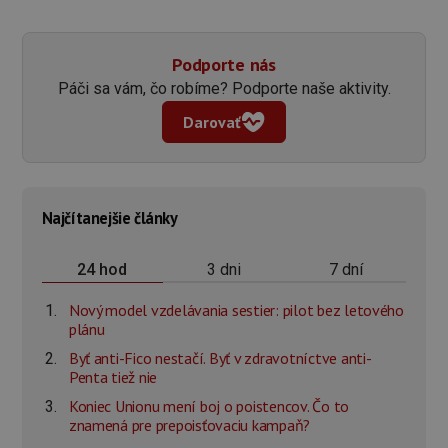
Podporte nás
Páči sa vám, čo robíme? Podporte naše aktivity.
Darovať
Najčítanejšie články
3 dni
7 dní
24 hod
Nový model vzdelávania sestier: pilot bez letového
plánu
Byť anti-Fico nestačí. Byť v zdravotníctve anti-
Penta tiež nie
Koniec Unionu mení boj o poistencov. Čo to
znamená pre prepoisťovaciu kampaň?