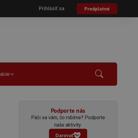
Prihlásiť sa
Predplatné
mácie
Podporte nás
Páči sa vám, čo robíme? Podporte
naše aktivity.
Darovať