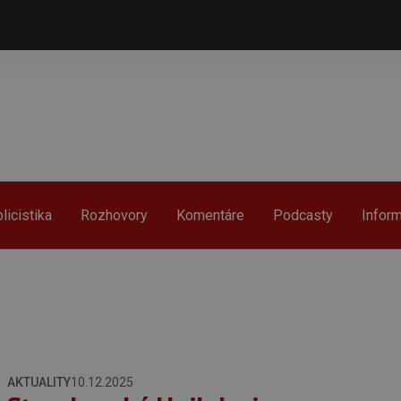
licistika
Rozhovory
Komentáre
Podcasty
Infor
AKTUALITY
10.12.2025