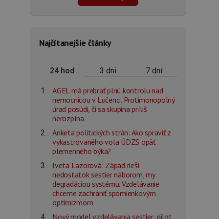
Najčítanejšie články
3 dni
7 dní
24 hod
AGEL má prebrať plnú kontrolu nad
nemocnicou v Lučenci. Protimonopolný
úrad posúdi, či sa skupina príliš
nerozpína
Anketa politických strán: Ako spraviť z
vykastrovaného vola ÚDZS opäť
plemenného býka?
Iveta Lazorová: Západ rieši
nedostatok sestier náborom, my
degradáciou systému. Vzdelávanie
chceme zachrániť spomienkovým
optimizmom
Nový model vzdelávania sestier: pilot