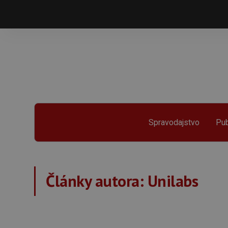
Spravodajstvo
Pub
Články autora:
Unilabs